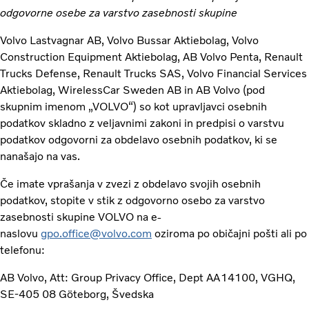
odgovorne osebe za varstvo zasebnosti skupine
Volvo Lastvagnar AB, Volvo Bussar Aktiebolag, Volvo
Construction Equipment Aktiebolag, AB Volvo Penta, Renault
Trucks Defense, Renault Trucks SAS, Volvo Financial Services
Aktiebolag, WirelessCar Sweden AB in AB Volvo (pod
skupnim imenom „VOLVO“) so kot upravljavci osebnih
podatkov skladno z veljavnimi zakoni in predpisi o varstvu
podatkov odgovorni za obdelavo osebnih podatkov, ki se
nanašajo na vas.
Če imate vprašanja v zvezi z obdelavo svojih osebnih
podatkov, stopite v stik z odgovorno osebo za varstvo
zasebnosti skupine VOLVO na e-
naslovu
gpo.office@volvo.com
oziroma po običajni pošti ali po
telefonu:
AB Volvo, Att: Group Privacy Office, Dept AA14100, VGHQ,
SE-405 08 Göteborg, Švedska