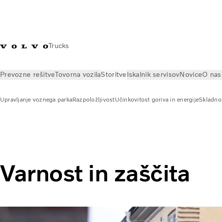
Trucks
Prevozne rešitve
Tovorna vozila
Storitve
Iskalnik servisov
Novice
O nas
Upravljanje voznega parka
Razpoložljivost
Učinkovitost goriva in energije
Skladnos
Storitve
Upravljanje voznega parka
Varnost in zaščita
Varnost in zaščita