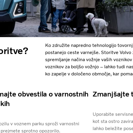
Ko združite napredno tehnologijo tovornj
oritve?
postanejo ceste varnejše. Storitve Volvo
spremljanje načina vožnje vaših voznikov
voznikov za boljšo vožnjo – lahko tudi nas
ko zapelje v določeno območje, kar pomag
ajte obvestila o varnostnih
Zmanjšajte 
kih
Uporabite servisne
kot sta ostro zavir
ozilu v voznem parku sproži varnostni
lahko beležite pos
prejmete sprotno opozorilo.