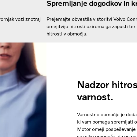
Spremljanje dogodkov in krš
ornjak vozi znotraj
Prejemajte obvestila v storitvi Volvo Con
omejitvijo hitrosti oziroma ga zapusti ter
hitrosti v območju.
Nadzor hitros
varnost.
Varnostno območje je dodate
ki vam pomaga spremljati o
Motor omeji pospeševanje n
vozniku omogoča, da po pot