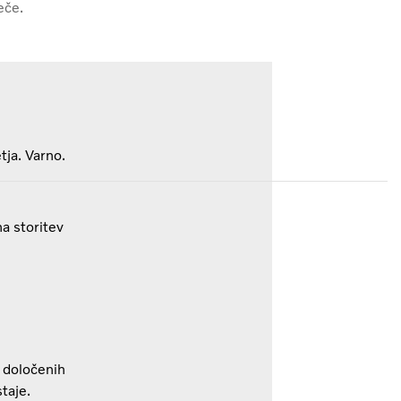
eče.
tja. Varno.
a storitev
 določenih
taje.