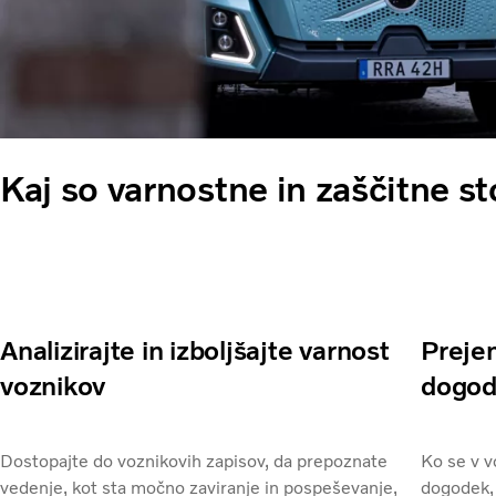
Kaj so varnostne in zaščitne st
Analizirajte in izboljšajte varnost
Prejem
voznikov
dogod
Dostopajte do voznikovih zapisov, da prepoznate
Ko se v v
vedenje, kot sta močno zaviranje in pospeševanje,
dogodek, 