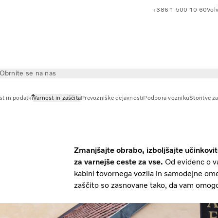
+386 1 500 10 60
Volv
Obrnite se na nas
t in podatki
Varnost in zaščita
Prevozniške dejavnosti
Podpora vozniku
Storitve za
Zmanjšajte obrabo, izboljšajte učinkovi
za varnejše ceste za vse.
Od evidenc o va
kabini tovornega vozila in samodejne omeji
zaščito so zasnovane tako, da vam omogoč