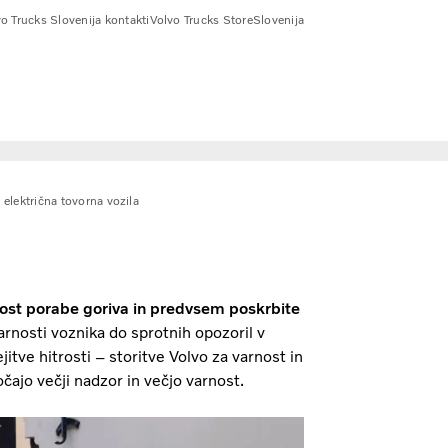
o Trucks Slovenija kontakti
Volvo Trucks Store
Slovenija
 električna tovorna vozila
tost porabe goriva in predvsem poskrbite
rnosti voznika do sprotnih opozoril v
tve hitrosti – storitve Volvo za varnost in
ajo večji nadzor in večjo varnost.