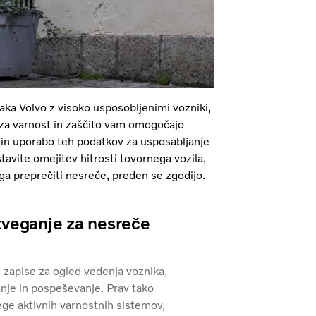
aka Volvo z visoko usposobljenimi vozniki,
 za varnost in zaščito vam omogočajo
 in uporabo teh podatkov za usposabljanje
tavite omejitev hitrosti tovornega vozila,
a preprečiti nesreče, preden se zgodijo.
tveganje za nesreče
 zapise za ogled vedenja voznika,
anje in pospeševanje. Prav tako
ege aktivnih varnostnih sistemov,