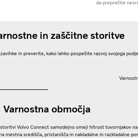
da preprečite nesr
arnostne in zaščitne storitve
zavihke in preverite, kako lahko pospešite razvoj svojega podje
Varnostn
Varnostna območja
storitvi Volvo Connect samodejno omeji hitrost tovornjakov na
a mestna središča, pristanišča in nakladalne in razkladalne pos