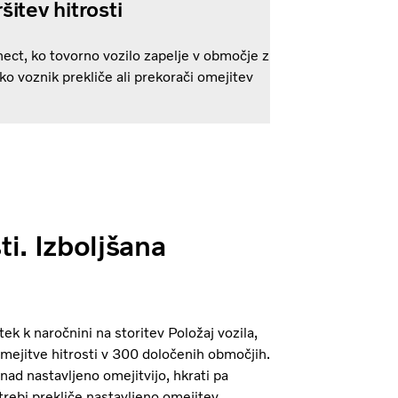
itev hitrosti
nect, ko tovorno vozilo zapelje v območje z
 ko voznik prekliče ali prekorači omejitev
ti. Izboljšana
k k naročnini na storitev Položaj vozila,
mejitve hitrosti v 300 določenih območjih.
ad nastavljeno omejitvijo, hkrati pa
rebi prekliče nastavljeno omejitev.