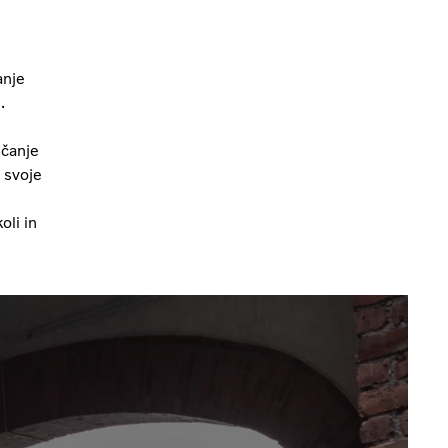
anje
.
ečanje
 svoje
oli in