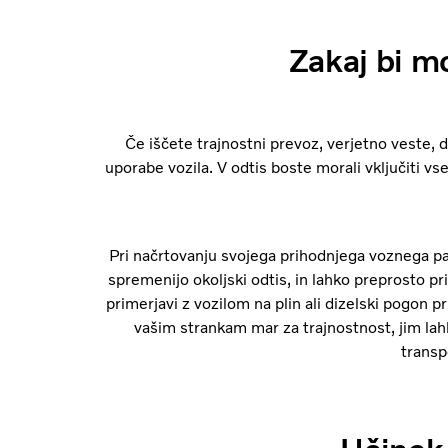
Zakaj bi mo
Če iščete trajnostni prevoz, verjetno veste, 
uporabe vozila. V odtis boste morali vključiti vse
Pri načrtovanju svojega prihodnjega voznega par
spremenijo okoljski odtis, in lahko preprosto pri
primerjavi z vozilom na plin ali dizelski pogon p
vašim strankam mar za trajnostnost, jim lahk
transp