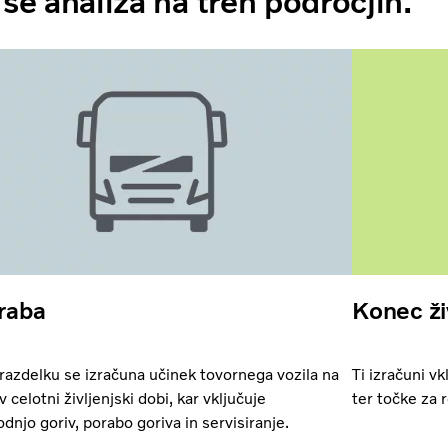
se analiza na treh področjih.
raba
Konec ži
razdelku se izračuna učinek tovornega vozila na
Ti izračuni vk
v celotni življenjski dobi, kar vključuje
ter točke za r
odnjo goriv, porabo goriva in servisiranje.