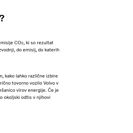
s?
emisije CO
, ki so rezultat
2
zvodnji, do emisij, do katerih
, kako lahko različne izbire
trično tovorno vozilo Volvo v
ešanico virov energije. Če je
 okoljski odtis v njihovi