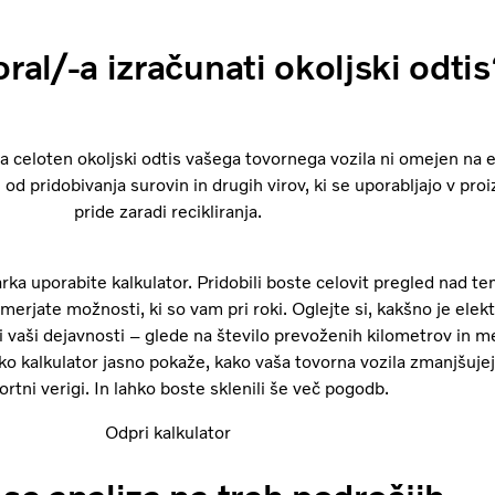
ral/-a izračunati okoljski odti
da celoten okoljski odtis vašega tovornega vozila ni omejen na 
 od pridobivanja surovin in drugih virov, ki se uporabljajo v proi
pride zaradi recikliranja.
ka uporabite kalkulator. Pridobili boste celovit pregled nad tem
merjate možnosti, ki so vam pri roki. Oglejte si, kakšno je elek
ri vaši dejavnosti – glede na število prevoženih kilometrov in m
o kalkulator jasno pokaže, kako vaša tovorna vozila zmanjšujejo
ortni verigi. In lahko boste sklenili še več pogodb.
Odpri kalkulator