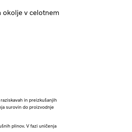
 okolje v celotnem
 raziskavah in preizkušanjih
nja surovin do proizvodnje
šnih plinov. V fazi uničenja