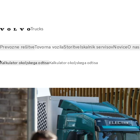
Trucks
Prevozne rešitve
Tovorna vozila
Storitve
Iskalnik servisov
Novice
O nas
Kalkulator okoljskega odtisa
Kalkulator okoljskega odtisa
Tovorna vozila
Informacije
Kalkulator okoljskega odtisa