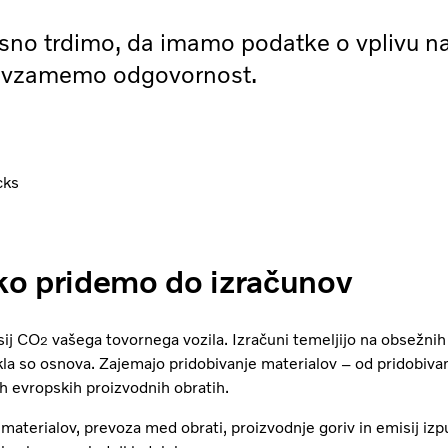
sno trdimo, da imamo podatke o vplivu na
prevzamemo odgovornost.
cks
ko pridemo do izračunov
sij CO
vašega tovornega vozila. Izračuni temeljijo na obsežnih
2
ikla so osnova. Zajemajo pridobivanje materialov – od pridobiva
ih evropskih proizvodnih obratih.
a materialov, prevoza med obrati, proizvodnje goriv in emisij izpu