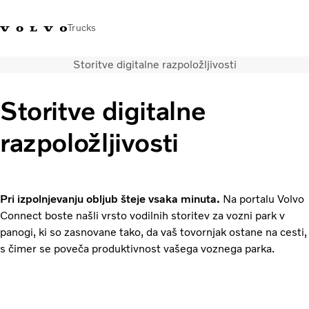
Trucks
Storitve digitalne razpoložljivosti
+386 1 500 10 60
Volvo Trucks Slovenija kontakti
Volvo Trucks Store
Slovenija
Storitve digitalne
Prevozne rešitve
razpoložljivosti
Tovorna vozila
Storitve
Iskalnik servisov
Novice
Pri izpolnjevanju obljub šteje vsaka minuta.
Na portalu Volvo
O nas
Connect boste našli vrsto vodilnih storitev za vozni park v
Obrnite se na nas
panogi, ki so zasnovane tako, da vaš tovornjak ostane na cesti,
s čimer se poveča produktivnost vašega voznega parka.