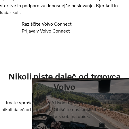
storitve in podporo za donosnejše poslovanje. Kjer koli in
kadar koli.
Raziščite Volvo Connect
Prijava v Volvo Connect
Nikoli niste daleč od trgovca
Volvo
Imate vprašanje? Z več tisoč trgovci po vsem svetu niste
nikoli daleč od odgovora. Obiščite nas, pokličite nas ali pa nas
povabite k sebi na obisk.
Poiščite lokalnega trgovca