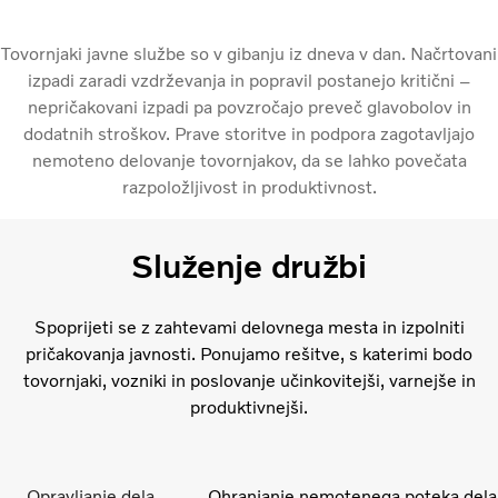
Tovornjaki javne službe so v gibanju iz dneva v dan. Načrtovani
izpadi zaradi vzdrževanja in popravil postanejo kritični –
nepričakovani izpadi pa povzročajo preveč glavobolov in
dodatnih stroškov. Prave storitve in podpora zagotavljajo
nemoteno delovanje tovornjakov, da se lahko povečata
razpoložljivost in produktivnost.
Služenje družbi
Spoprijeti se z zahtevami delovnega mesta in izpolniti
pričakovanja javnosti. Ponujamo rešitve, s katerimi bodo
tovornjaki, vozniki in poslovanje učinkovitejši, varnejše in
produktivnejši.
Opravljanje dela
Ohranjanje nemotenega poteka dela