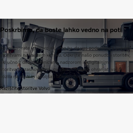
Poskrbimo, da boste lahko vedno na poti
Ko investirate v tovornjak, smo tu, da vas podpremo s pravimi
storitvami na vsakem koraku. Odkrijte našo ponudbo storitev,
vključno z deli, delavnicami, nadzorom in digitalnimi
storitvami, zasnovanimi, da vam pomagajo ohranjati vaša
vozila na cesti in izboljšati učinkovitost.
Raziščite storitve Volvo