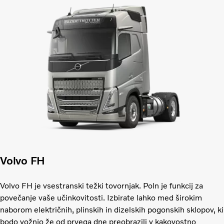
Volvo FH
Volvo FH je vsestranski težki tovornjak. Poln je funkcij za
povečanje vaše učinkovitosti. Izbirate lahko med širokim
naborom električnih, plinskih in dizelskih pogonskih sklopov, ki
bodo vožnjo že od prvega dne preobrazili v kakovostno