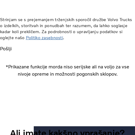
Strinjam se s prejemanjem trženjskih sporočil družbe Volvo Trucks
o izdelkih, storitvah in ponudbah ter razumem, da lahko soglasje
kadar koli prekličem. Za podrobnosti o upravljanju podatkov si
oglejte našo
Politiko zasebnosti
.
Pošlji
*Prikazane funkcije morda niso serijske ali na voljo za vse
nivoje opreme in možnosti pogonskih sklopov.
Ali imate kakšno vprašanje?