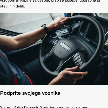
vstopom in kabine za osebje, ki so še posebej uporabne pri
številnih delih.
Podprite svojega voznika
Sistem Volvo Dynamic Steering zagotavlja izjemno