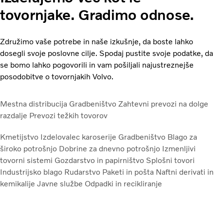
tovornjake. Gradimo odnose.
Združimo vaše potrebe in naše izkušnje, da boste lahko
dosegli svoje poslovne cilje. Spodaj pustite svoje podatke, da
se bomo lahko pogovorili in vam pošiljali najustreznejše
posodobitve o tovornjakih Volvo.
Mestna distribucija
Gradbeništvo
Zahtevni prevozi na dolge
razdalje
Prevozi težkih tovorov
Kmetijstvo
Izdelovalec karoserije
Gradbeništvo
Blago za
široko potrošnjo
Dobrine za dnevno potrošnjo
Izmenljivi
tovorni sistemi
Gozdarstvo in papirništvo
Splošni tovori
Industrijsko blago
Rudarstvo
Paketi in pošta
Naftni derivati in
kemikalije
Javne službe
Odpadki in recikliranje