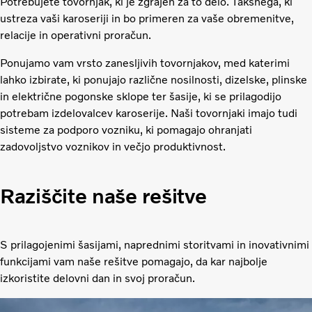
Potrebujete tovornjak, ki je zgrajen za to delo. Takšnega, ki
ustreza vaši karoseriji in bo primeren za vaše obremenitve,
relacije in operativni proračun.
Ponujamo vam vrsto zanesljivih tovornjakov, med katerimi
lahko izbirate, ki ponujajo različne nosilnosti, dizelske, plinske
in električne pogonske sklope ter šasije, ki se prilagodijo
potrebam izdelovalcev karoserije. Naši tovornjaki imajo tudi
sisteme za podporo vozniku, ki pomagajo ohranjati
zadovoljstvo voznikov in večjo produktivnost.
Raziščite naše rešitve
S prilagojenimi šasijami, naprednimi storitvami in inovativnimi
funkcijami vam naše rešitve pomagajo, da kar najbolje
izkoristite delovni dan in svoj proračun.