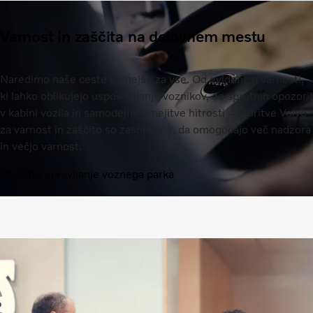
Varnost in zaščita na delovnem mestu
Naredimo naše ceste varnejše za vse. Od evidenc o varnosti,
ki lahko oblikujejo usposabljanje voznikov, do sprotnih opozoril
v kabini vozila in samodejne omejitve hitrosti – storitve Volvo
za varnost in zaščito so zasnovane, da omogočajo več nadzora
in večjo varnost.
Obiščite upravljanje voznega parka