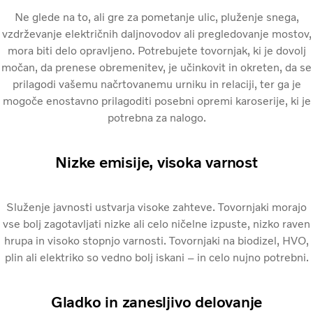
Ne glede na to, ali gre za pometanje ulic, pluženje snega,
vzdrževanje električnih daljnovodov ali pregledovanje mostov,
mora biti delo opravljeno. Potrebujete tovornjak, ki je dovolj
močan, da prenese obremenitev, je učinkovit in okreten, da se
prilagodi vašemu načrtovanemu urniku in relaciji, ter ga je
mogoče enostavno prilagoditi posebni opremi karoserije, ki je
potrebna za nalogo.
Nizke emisije, visoka varnost
Služenje javnosti ustvarja visoke zahteve. Tovornjaki morajo
vse bolj zagotavljati nizke ali celo ničelne izpuste, nizko raven
hrupa in visoko stopnjo varnosti. Tovornjaki na biodizel, HVO,
plin ali elektriko so vedno bolj iskani – in celo nujno potrebni.
Gladko in zanesljivo delovanje