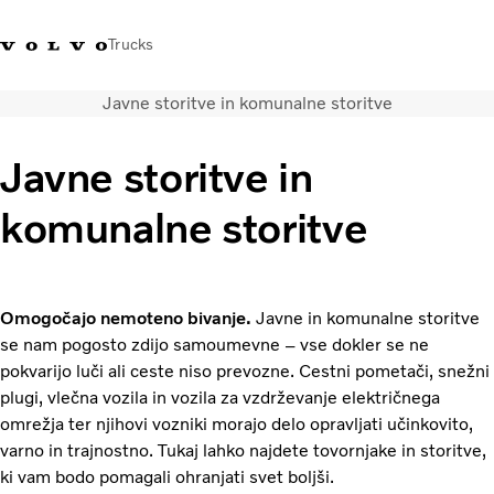
Trucks
Javne storitve in komunalne storitve
+386 1 500 10 60
Volvo Trucks Slovenija kontakti
Volvo Trucks Store
Slovenija
Javne storitve in
Prevozne rešitve
komunalne storitve
Tovorna vozila
Storitve
Iskalnik servisov
Novice
Omogočajo nemoteno bivanje.
Javne in komunalne storitve
O nas
se nam pogosto zdijo samoumevne – vse dokler se ne
Obrnite se na nas
pokvarijo luči ali ceste niso prevozne. Cestni pometači, snežni
plugi, vlečna vozila in vozila za vzdrževanje električnega
omrežja ter njihovi vozniki morajo delo opravljati učinkovito,
varno in trajnostno. Tukaj lahko najdete tovornjake in storitve,
ki vam bodo pomagali ohranjati svet boljši.