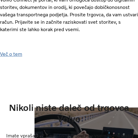
storitev, dokumentov in orodij, ki povečajo dobičkonosnost
vašega transportnega podjetja. Prosite trgovca, da vam ustvari
račun. Prijavite se in začnite raziskovati svet storitev, s
katerimi ste lahko korak pred vsemi.
Več o tem
Nikoli niste daleč od trgovca
Volvo
Imate vprašanje? Z več tisoč trgovci po vsem svetu niste