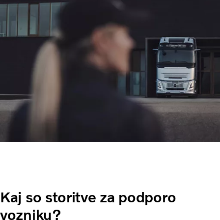
Kaj so storitve za podporo
vozniku?