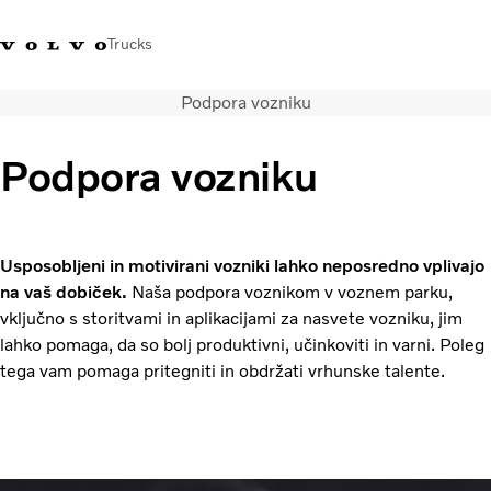
Trucks
Podpora vozniku
+386 1 500 10 60
Volvo Trucks Slovenija kontakti
Volvo Trucks Store
Slovenija
Podpora vozniku
Prevozne rešitve
Tovorna vozila
Storitve
Usposobljeni in motivirani vozniki lahko neposredno vplivajo
Iskalnik servisov
na vaš dobiček.
Naša podpora voznikom v voznem parku,
Novice
vključno s storitvami in aplikacijami za nasvete vozniku, jim
O nas
lahko pomaga, da so bolj produktivni, učinkoviti in varni. Poleg
Obrnite se na nas
tega vam pomaga pritegniti in obdržati vrhunske talente.