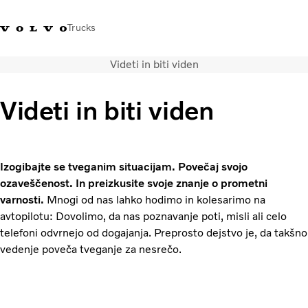
Trucks
Videti in biti viden
+386 1 500 10 60
Volvo Trucks Slovenija kontakti
Volvo Trucks Store
Slovenija
Videti in biti viden
Prevozne rešitve
Tovorna vozila
Storitve
Izogibajte se tveganim situacijam. Povečaj svojo
Iskalnik servisov
ozaveščenost. In preizkusite svoje znanje o prometni
Novice
varnosti.
Mnogi od nas lahko hodimo in kolesarimo na
O nas
avtopilotu: Dovolimo, da nas poznavanje poti, misli ali celo
Obrnite se na nas
telefoni odvrnejo od dogajanja. Preprosto dejstvo je, da takšno
vedenje poveča tveganje za nesrečo.