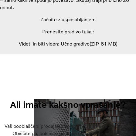
– samo kliknite spodnjo povezavo. Skupaj traja približno 20
minut.
Začnite z usposabljanjem
Prenesite gradivo tukaj:
Videti in biti viden: Učno gradivo
ZIP
81 MB
Ali imate kakšno vprašanje?
Vaš pooblaščeni prodajalec Volvo Trucks ima odgovor nanj.
Obiščite ga, pokličite ga ali pa ga povabite na obisk.