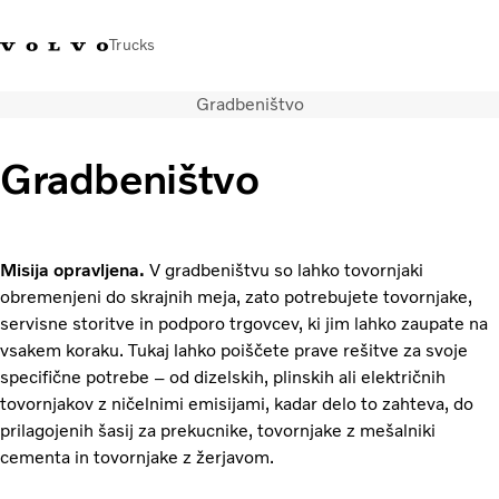
Trucks
Gradbeništvo
+386 1 500 10 60
Volvo Trucks Slovenija kontakti
Volvo Trucks Store
Slovenija
Gradbeništvo
Prevozne rešitve
Tovorna vozila
Storitve
Misija opravljena.
V gradbeništvu so lahko tovornjaki
Iskalnik servisov
obremenjeni do skrajnih meja, zato potrebujete tovornjake,
Novice
servisne storitve in podporo trgovcev, ki jim lahko zaupate na
O nas
vsakem koraku. Tukaj lahko poiščete prave rešitve za svoje
Obrnite se na nas
specifične potrebe – od dizelskih, plinskih ali električnih
tovornjakov z ničelnimi emisijami, kadar delo to zahteva, do
prilagojenih šasij za prekucnike, tovornjake z mešalniki
cementa in tovornjake z žerjavom.