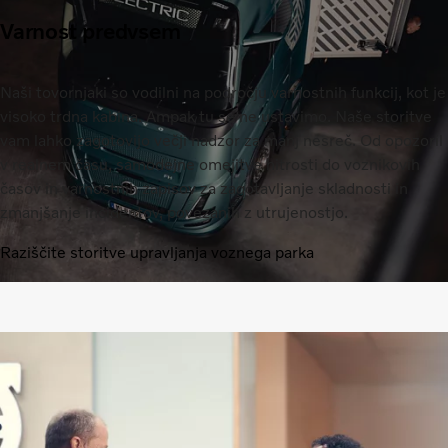
Varnost predvsem
Naši tovornjaki so vodilni na področju varnostnih funkcij, kot je
visoko trdna kabina. Ampak tu se ne ustavimo. Naše storitve
vam lahko zagotovijo večji nadzor za manj nesreč. Od opozoril
v realnem času, samodejne omejitve hitrosti do voznikovih
časov in varnostnih zapisov za zagotavljanje skladnosti in
zmanjšanje incidentov, povezanih z utrujenostjo.
Raziščite storitve upravljanja voznega parka