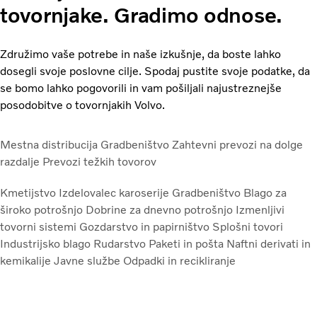
tovornjake. Gradimo odnose.
Združimo vaše potrebe in naše izkušnje, da boste lahko
dosegli svoje poslovne cilje. Spodaj pustite svoje podatke, da
se bomo lahko pogovorili in vam pošiljali najustreznejše
posodobitve o tovornjakih Volvo.
Mestna distribucija
Gradbeništvo
Zahtevni prevozi na dolge
razdalje
Prevozi težkih tovorov
Kmetijstvo
Izdelovalec karoserije
Gradbeništvo
Blago za
široko potrošnjo
Dobrine za dnevno potrošnjo
Izmenljivi
tovorni sistemi
Gozdarstvo in papirništvo
Splošni tovori
Industrijsko blago
Rudarstvo
Paketi in pošta
Naftni derivati in
kemikalije
Javne službe
Odpadki in recikliranje