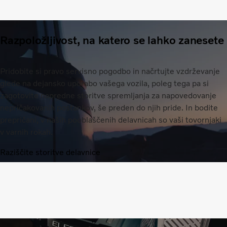
Razpoložljivost, na katero se lahko zanesete
Pridobite si pravo servisno pogodbo in načrtujte vzdrževanje
glede na dejansko uporabo vašega vozila, poleg tega pa si
zagotovite napredne storitve spremljanja za napovedovanje
nepričakovanih postankov, še preden do njih pride. In bodite
prepričani, v naših pooblaščenih delavnicah so vaši tovornjaki
v varnih rokah.
Raziščite storitve delavnice