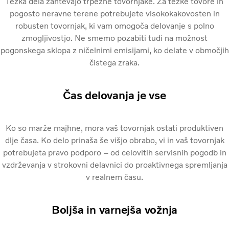
Težka dela zahtevajo trpežne tovornjake. Za težke tovore in
pogosto neravne terene potrebujete visokokakovosten in
robusten tovornjak, ki vam omogoča delovanje s polno
zmogljivostjo. Ne smemo pozabiti tudi na možnost
pogonskega sklopa z ničelnimi emisijami, ko delate v območjih
čistega zraka.
Čas delovanja je vse
Ko so marže majhne, mora vaš tovornjak ostati produktiven
dlje časa. Ko delo prinaša še višjo obrabo, vi in vaš tovornjak
potrebujeta pravo podporo – od celovitih servisnih pogodb in
vzdrževanja v strokovni delavnici do proaktivnega spremljanja
v realnem času.
Boljša in varnejša vožnja