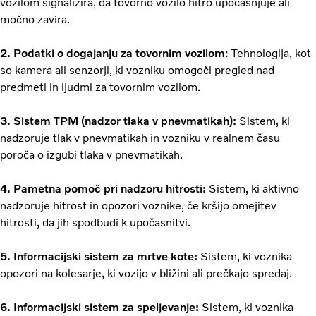
vozilom signalizira, da tovorno vozilo hitro upočasnjuje ali
močno zavira.
2. Podatki o dogajanju za tovornim vozilom
: Tehnologija, kot
so kamera ali senzorji, ki vozniku omogoči pregled nad
predmeti in ljudmi za tovornim vozilom.
3. Sistem TPM (nadzor tlaka v pnevmatikah):
Sistem, ki
nadzoruje tlak v pnevmatikah in vozniku v realnem času
poroča o izgubi tlaka v pnevmatikah.
4. Pametna pomoč pri nadzoru hitrosti:
Sistem, ki aktivno
nadzoruje hitrost in opozori voznike, če kršijo omejitev
hitrosti, da jih spodbudi k upočasnitvi.
5. Informacijski sistem za mrtve kote:
Sistem, ki voznika
opozori na kolesarje, ki vozijo v bližini ali prečkajo spredaj.
6. Informacijski sistem za speljevanje:
Sistem, ki voznika