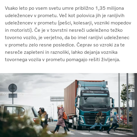
Vsako leto po vsem svetu umre približno 1,35 milijona
udeležencev v prometu. Več kot polovica jih je ranljivih
udeležencev v prometu (pešci, kolesarji, vozniki mopedov
in motoristi). Če je v tovrstni nesreči udeleženo težko
tovorno vozilo, je verjetno, da bo imel ranljivi udeleženec
v prometu zelo resne posledice. Čeprav so vzroki za te
nesreče zapleteni in raznoliki, lahko dejanja voznika
tovornega vozila v prometu pomagajo rešiti življenja.