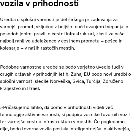
vozila v prihodnosti
Uredba o splošni varnosti je del širšega prizadevanja za
varnejši promet, vključno z boljšim načrtovanjem tveganja in
posodobljenimi pravili o cestni infrastrukturi, zlasti za naše
najbolj ranljive udeležence v cestnem prometu – pešce in
kolesarje – v naših rastočih mestih.
Podobne varnostne uredbe se bodo verjetno uvedle tudi v
drugih državah v prihodnjih letih. Zunaj EU bodo novi uredbi o
splošni varnosti sledile Norveška, Švica, Turčija, Združeno
kraljestvo in Izrael.
»Pričakujemo lahko, da bomo v prihodnosti videli več
tehnologije aktivne varnosti, ki podpira voznike tovornih vozil
ter varnejšo cestno infrastrukturo v mestih. Če pogledamo
dlje, bodo tovorna vozila postala inteligentnejša in aktivnejša,