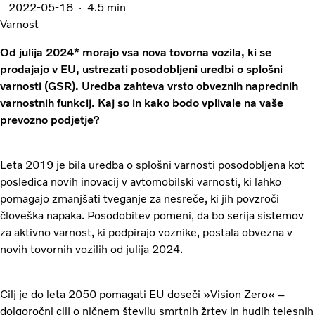
2022-05-18
4.5 min
Varnost
Od julija 2024* morajo vsa nova tovorna vozila, ki se
prodajajo v EU, ustrezati posodobljeni uredbi o splošni
varnosti (GSR). Uredba zahteva vrsto obveznih naprednih
varnostnih funkcij. Kaj so in kako bodo vplivale na vaše
prevozno podjetje?
Leta 2019 je bila uredba o splošni varnosti posodobljena kot
posledica novih inovacij v avtomobilski varnosti, ki lahko
pomagajo zmanjšati tveganje za nesreče, ki jih povzroči
človeška napaka. Posodobitev pomeni, da bo serija sistemov
za aktivno varnost, ki podpirajo voznike, postala obvezna v
novih tovornih vozilih od julija 2024.
Cilj je do leta 2050 pomagati EU doseči »Vision Zero« –
dolgoročni cilj o ničnem številu smrtnih žrtev in hudih telesnih