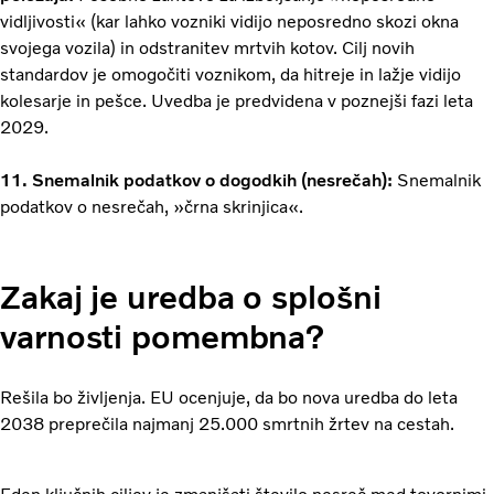
vidljivosti« (kar lahko vozniki vidijo neposredno skozi okna
svojega vozila) in odstranitev mrtvih kotov. Cilj novih
standardov je omogočiti voznikom, da hitreje in lažje vidijo
kolesarje in pešce. Uvedba je predvidena v poznejši fazi leta
2029.
11. Snemalnik podatkov o dogodkih (nesrečah):
Snemalnik
podatkov o nesrečah, »črna skrinjica«.
Zakaj je uredba o splošni
varnosti pomembna?
Rešila bo življenja. EU ocenjuje, da bo nova uredba do leta
2038 preprečila najmanj 25.000 smrtnih žrtev na cestah.