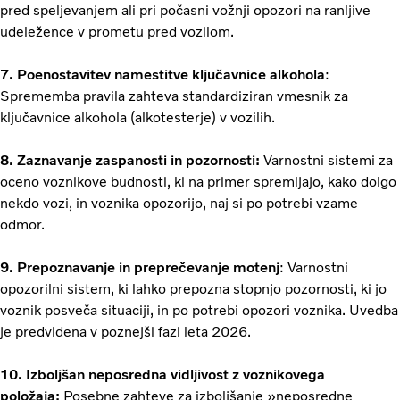
pred speljevanjem ali pri počasni vožnji opozori na ranljive
udeležence v prometu pred vozilom.
7. Poenostavitev namestitve ključavnice alkohola
:
Sprememba pravila zahteva standardiziran vmesnik za
ključavnice alkohola (alkotesterje) v vozilih.
8. Zaznavanje zaspanosti in pozornosti:
Varnostni sistemi za
oceno voznikove budnosti, ki na primer spremljajo, kako dolgo
nekdo vozi, in voznika opozorijo, naj si po potrebi vzame
odmor.
9. Prepoznavanje in preprečevanje motenj
: Varnostni
opozorilni sistem, ki lahko prepozna stopnjo pozornosti, ki jo
voznik posveča situaciji, in po potrebi opozori voznika. Uvedba
je predvidena v poznejši fazi leta 2026.
10. Izboljšan neposredna vidljivost z voznikovega
položaja:
Posebne zahteve za izboljšanje »neposredne