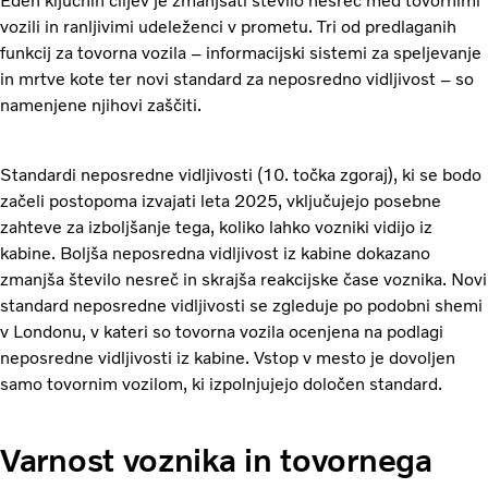
Eden ključnih ciljev je zmanjšati število nesreč med tovornimi
vozili in ranljivimi udeleženci v prometu. Tri od predlaganih
funkcij za tovorna vozila – informacijski sistemi za speljevanje
in mrtve kote ter novi standard za neposredno vidljivost – so
namenjene njihovi zaščiti.
Standardi neposredne vidljivosti (10. točka zgoraj), ki se bodo
začeli postopoma izvajati leta 2025, vključujejo posebne
zahteve za izboljšanje tega, koliko lahko vozniki vidijo iz
kabine. Boljša neposredna vidljivost iz kabine dokazano
zmanjša število nesreč in skrajša reakcijske čase voznika. Novi
standard neposredne vidljivosti se zgleduje po podobni shemi
v Londonu, v kateri so tovorna vozila ocenjena na podlagi
neposredne vidljivosti iz kabine. Vstop v mesto je dovoljen
samo tovornim vozilom, ki izpolnjujejo določen standard.
Varnost voznika in tovornega