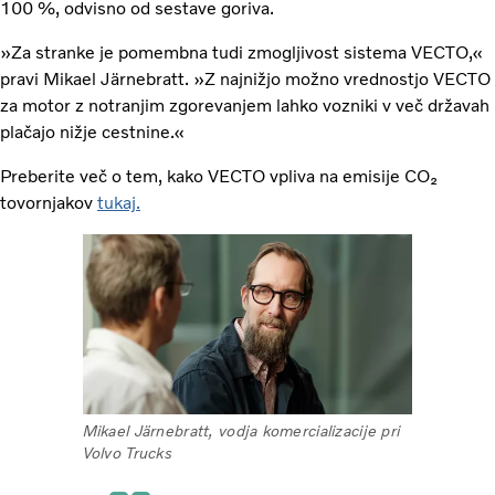
100 %, odvisno od sestave goriva.
»Za stranke je pomembna tudi zmogljivost sistema VECTO,«
pravi Mikael Järnebratt. »Z najnižjo možno vrednostjo VECTO
za motor z notranjim zgorevanjem lahko vozniki v več državah
plačajo nižje cestnine.«
Preberite več o tem, kako VECTO vpliva na emisije CO₂
tovornjakov
tukaj.
Mikael Järnebratt, vodja komercializacije pri
Volvo Trucks