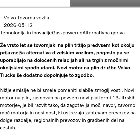
Volvo Tovorna vozila
2026-05-12
Tehnologija in inovacije
Gas-powered
Alternativna goriva
Že vrsto let se tovornjaki na plin tržijo predvsem kot okolju
prijaznejša alternativa dizelskim vozilom, pogosto pa se
uporabljajo na določenih relacijah ali na trgih z močnimi
okoljskimi spodbudami. Novi motor na plin družbe Volvo
Trucks še dodatno dopolnjuje to zgodbo.
Nižje emisije ne bi smele pomeniti slabše zmogljivosti. Novi
motor na plin, zasnovan na povsem novi platformi 13-litrskih
motorjev, je bil razvit tako, da zagotavlja moč, navor, zavorno
moč motorja in nosilnost, ki ustrezajo zahtevam prevozov na
dolge razdalje, regionalnih prevozov in gradbenih del na
cestah.