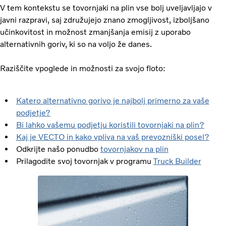
V tem kontekstu se tovornjaki na plin vse bolj uveljavljajo v
javni razpravi, saj združujejo znano zmogljivost, izboljšano
učinkovitost in možnost zmanjšanja emisij z uporabo
alternativnih goriv, ki so na voljo že danes.
Raziščite vpoglede in možnosti za svojo floto:
Katero alternativno gorivo je najbolj primerno za vaše
podjetje?
Bi lahko vašemu podjetju koristili tovornjaki na plin?
Kaj je VECTO in kako vpliva na vaš prevozniški posel?
Odkrijte našo ponudbo
tovornjakov na plin
Prilagodite svoj tovornjak v programu
Truck Builder