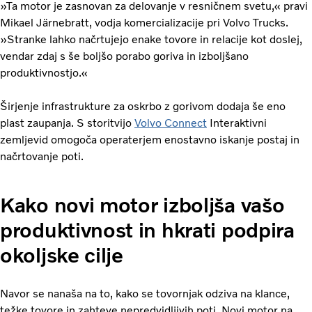
»Ta motor je zasnovan za delovanje v resničnem svetu,« pravi
Mikael Järnebratt, vodja komercializacije pri Volvo Trucks.
»Stranke lahko načrtujejo enake tovore in relacije kot doslej,
vendar zdaj s še boljšo porabo goriva in izboljšano
produktivnostjo.«
Širjenje infrastrukture za oskrbo z gorivom dodaja še eno
plast zaupanja. S storitvijo
Volvo Connect
Interaktivni
zemljevid omogoča operaterjem enostavno iskanje postaj in
načrtovanje poti.
Kako novi motor izboljša vašo
produktivnost in hkrati podpira
okoljske cilje
Navor se nanaša na to, kako se tovornjak odziva na klance,
težke tovore in zahteve nepredvidljivih poti. Novi motor na