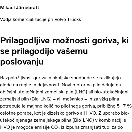
Mikael Järnebratt
Vodja komercializacije pri Volvo Trucks
Prilagodljive možnosti goriva, ki
se prilagodijo vašemu
poslovanju
Razpoložljivost goriva in okoljske spodbude se razlikujejo
glede na regije in dejavnosti. Novi motor na plin deluje na
običajni utekočinjeni zemeljski plin (LNG) ali bio-utekočinjeni
zemeljski plin (Bio-LNG) – ali mešanico – in za vžig plina
potrebuje le majhno količino pilotnega goriva, približno 5–7 %
celotne porabe, kot je dizelsko gorivo ali HVO. Z uporabo bio-
utekočinjenega zemeljskega plina (Bio-LNG) v kombinaciji s
HVO je mogoče emisije CO₂ iz izpuha zmanjšati tudi za do