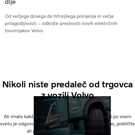
dlje
Od večjega dosega do hitrejšega polnjenja in večje
prilagodljivosti – odkrijte prednosti novih električnih
tovornjakov Volvo
Nikoli niste predaleč od trgovca
z vozili Volvo
Ali imate kakšno vprašanje? Z več tisoči prodajalci po vsem
svetu je odgovor vedno na dosegu roke. Obiščite nas, pokličite
ali pa nas povabite, da pridemo k vam.