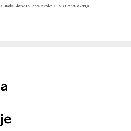
o Trucks Slovenija kontakti
Volvo Trucks Store
Slovenija
na
je