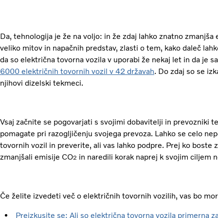
Da, tehnologija je že na voljo: in že zdaj lahko znatno zmanjša
veliko mitov in napačnih predstav, zlasti o tem, kako daleč lahko
da so električna tovorna vozila v uporabi že nekaj let in da je 
6000 električnih tovornih vozil v 42 državah
. Do zdaj so se iz
njihovi dizelski tekmeci.
Vsaj začnite se pogovarjati s svojimi dobavitelji in prevozniki
pomagate pri razogljičenju svojega prevoza. Lahko se celo nep
tovornih vozil in preverite, ali vas lahko podpre. Prej ko boste
zmanjšali emisije CO
in naredili korak naprej k svojim ciljem n
2
Če želite izvedeti več o električnih tovornih vozilih, vas bo m
Preizkusite se: Ali so električna tovorna vozila primerna z