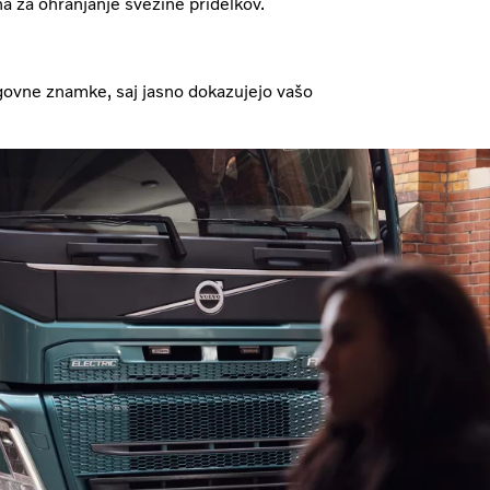
na za ohranjanje svežine pridelkov.
agovne znamke, saj jasno dokazujejo vašo