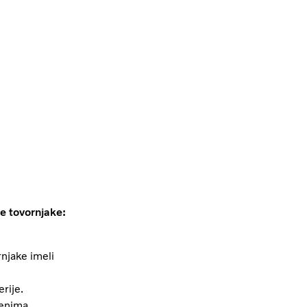
e tovornjake:
rnjake imeli
rije.
čenima