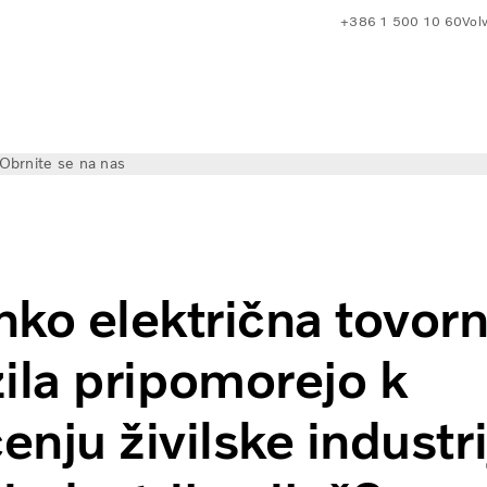
+386 1 500 10 60
Volv
Obrnite se na nas
rejo k razogljičenju živilske industrije in industrije pijač?
hko električna tovor
ila pripomorejo k
enju živilske industri