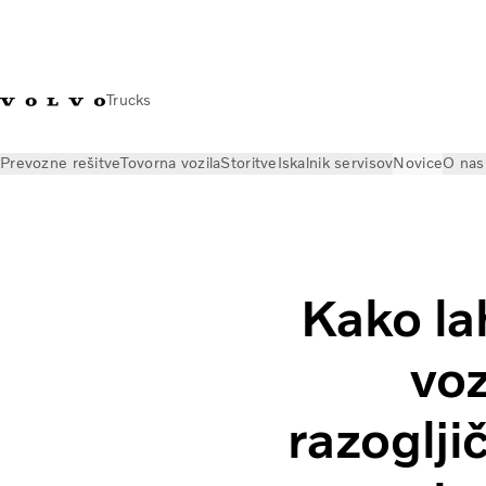
Trucks
Prevozne rešitve
Tovorna vozila
Storitve
Iskalnik servisov
Novice
O nas
Novice
Vpogledi
Kako lahko električna tovorna vozila pripomo
Kako la
voz
razogljič