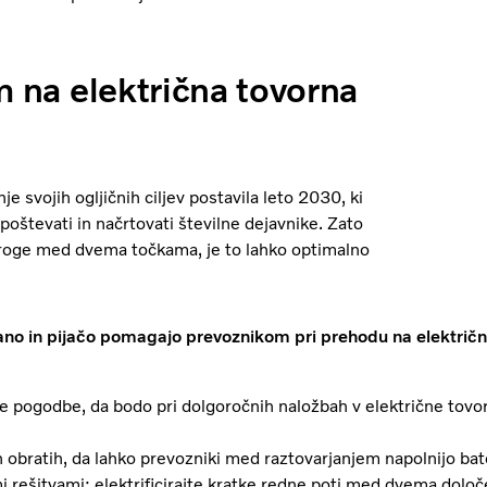
m na električna tovorna
je svojih ogljičnih ciljev postavila leto 2030, ki
upoštevati in načrtovati številne dejavnike. Zato
 proge med dvema točkama, je to lahko optimalno
rano in pijačo pomagajo prevoznikom pri prehodu na električn
še pogodbe, da bodo pri dolgoročnih naložbah v električne tovo
ih obratih, da lahko prevozniki med raztovarjanjem napolnijo bate
imi rešitvami: elektrificirajte kratke redne poti med dvema dolo