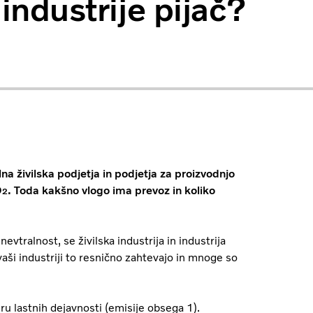
 industrije pijač?
na živilska podjetja in podjetja za proizvodnjo
O
. Toda kakšno vlogo ima prevoz in koliko
2
nevtralnost, se živilska industrija in industrija
v vaši industriji to resnično zahtevajo in mnoge so
u lastnih dejavnosti (emisije obsega 1).