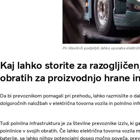
Pri številnih podjetjih lahko uporaba elektri
Kaj lahko storite za razogljičen
obratih za proizvodnjo hrane in
Da bi prevoznikom pomagali pri prehodu, lahko razmislite o dal
dolgoročnih naložbah v električna tovorna vozila in polnilno inf
Tudi polnilna infrastruktura je za številne prevoznike izziv, ki
polnilnice v svojih obratih. Če lahko električna tovorna vozila
baterije, se lahko njihov potencialni doseg močno poveča, pre