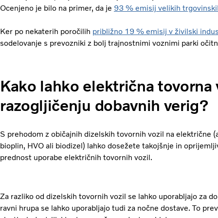
Ocenjeno je bilo na primer, da je
93 % emisij velikih trgovinsk
Ker po nekaterih poročilih
približno 19 % emisij v živilski indust
sodelovanje s prevozniki z bolj trajnostnimi voznimi parki oči
Kako lahko električna tovorna 
razogljičenju dobavnih verig?
S prehodom z običajnih dizelskih tovornih vozil na električne (a
bioplin, HVO ali biodizel) lahko dosežete takojšnje in oprijeml
prednost uporabe električnih tovornih vozil.
Za razliko od dizelskih tovornih vozil se lahko uporabljajo za d
ravni hrupa se lahko uporabljajo tudi za nočne dostave. To pre