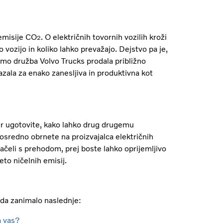
 emisije CO
. O električnih tovornih vozilih kroži
2
 vozijo in koliko lahko prevažajo. Dejstvo pa je,
samo družba Volvo Trucks prodala približno
kazala za enako zanesljiva in produktivna kot
 ter ugotovite, kako lahko drug drugemu
osredno obrnete na proizvajalca električnih
 začeli s prehodom, prej boste lahko oprijemljivo
eto ničelnih emisij.
orda zanimalo naslednje:
a vas?