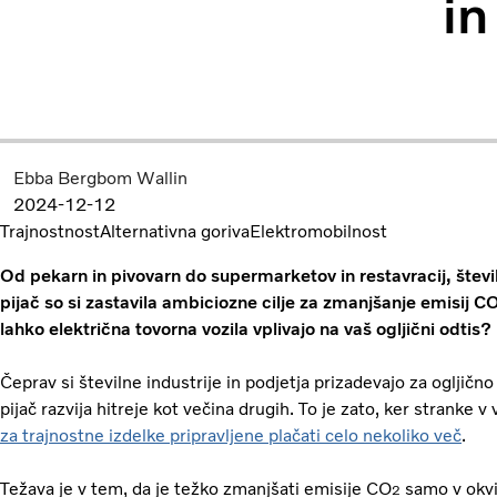
in
Ebba Bergbom Wallin
2024-12-12
Trajnostnost
Alternativna goriva
Elektromobilnost
Od pekarn in pivovarn do supermarketov in restavracij, števil
pijač so si zastavila ambiciozne cilje za zmanjšanje emisij C
lahko električna tovorna vozila vplivajo na vaš ogljični odtis?
Čeprav si številne industrije in podjetja prizadevajo za ogljično 
pijač razvija hitreje kot večina drugih. To je zato, ker stranke 
za trajnostne izdelke pripravljene plačati celo nekoliko več
.
Težava je v tem, da je težko zmanjšati emisije CO
samo v okvir
2