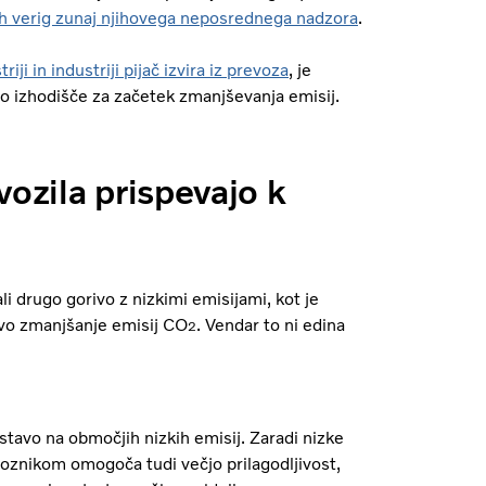
ih verig zunaj njihovega neposrednega nadzora
.
riji in industriji pijač izvira iz prevoza
, je
tno izhodišče za začetek zmanjševanja emisij.
vozila prispevajo k
li drugo gorivo z nizkimi emisijami, kot je
jivo zmanjšanje emisij CO
. Vendar to ni edina
2
ostavo na območjih nizkih emisij. Zaradi nizke
voznikom omogoča tudi večjo prilagodljivost,