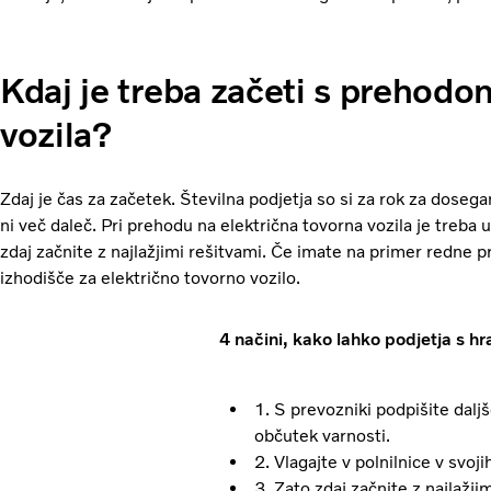
Kdaj
je treba začeti s prehodo
vozila?
Zdaj je čas za začetek. Številna podjetja so si za rok za dosegan
ni več daleč. Pri prehodu na električna tovorna vozila je treba 
zdaj začnite z najlažjimi rešitvami. Če imate na primer redne
izhodišče za električno tovorno vozilo.
4 načini, kako lahko podjetja s h
1. S prevozniki podpišite dalj
občutek varnosti.
2. Vlagajte v polnilnice v svoj
3. Zato zdaj začnite z najlažj