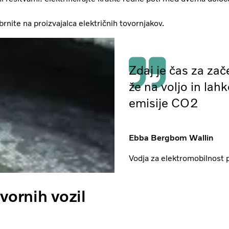
rnite na proizvajalca električnih tovornjakov.
Zdaj je čas za zač
že na voljo in la
emisije CO2
Ebba Bergbom Wallin
Vodja za elektromobilnost p
ovornih vozil