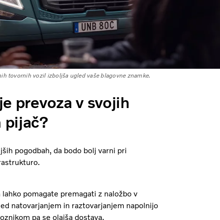
čnih tovornih vozil izboljša ugled vaše blagovne znamke.
je prevoza v svojih
 pijač?
jših pogodbah, da bodo bolj varni pri
rastrukturo.
 ga lahko pomagate premagati z naložbo v
 med natovarjanjem in raztovarjanjem napolnijo
voznikom pa se olajša dostava.