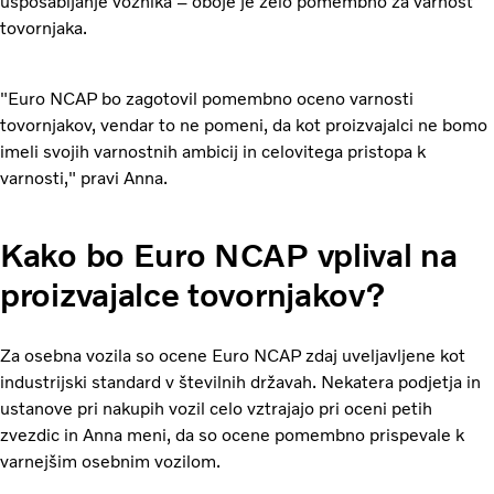
usposabljanje voznika – oboje je zelo pomembno za varnost
tovornjaka.
"Euro NCAP bo zagotovil pomembno oceno varnosti
tovornjakov, vendar to ne pomeni, da kot proizvajalci ne bomo
imeli svojih varnostnih ambicij in celovitega pristopa k
varnosti," pravi Anna.
Kako bo Euro NCAP vplival na
proizvajalce tovornjakov?
Za osebna vozila so ocene Euro NCAP zdaj uveljavljene kot
industrijski standard v številnih državah. Nekatera podjetja in
ustanove pri nakupih vozil celo vztrajajo pri oceni petih
zvezdic in Anna meni, da so ocene pomembno prispevale k
varnejšim osebnim vozilom.