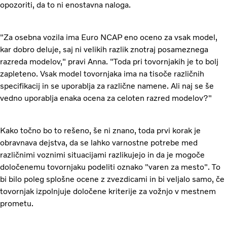
opozoriti, da to ni enostavna naloga.
"Za osebna vozila ima Euro NCAP eno oceno za vsak model,
kar dobro deluje, saj ni velikih razlik znotraj posameznega
razreda modelov," pravi Anna. "Toda pri tovornjakih je to bolj
zapleteno. Vsak model tovornjaka ima na tisoče različnih
specifikacij in se uporablja za različne namene. Ali naj se še
vedno uporablja enaka ocena za celoten razred modelov?"
Kako točno bo to rešeno, še ni znano, toda prvi korak je
obravnava dejstva, da se lahko varnostne potrebe med
različnimi voznimi situacijami razlikujejo in da je mogoče
določenemu tovornjaku podeliti oznako "varen za mesto". To
bi bilo poleg splošne ocene z zvezdicami in bi veljalo samo, če
tovornjak izpolnjuje določene kriterije za vožnjo v mestnem
prometu.