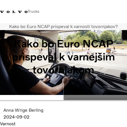
Trucks
Kako bo Euro NCAP prispeval k varnosti tovornjakov?
+386 1 500 10 60
Volvo Trucks Slovenija kontakti
Volvo Trucks Store
Slovenija
Kako bo Euro NCAP
Prevozne rešitve
prispeval k varnejšim
Tovorna vozila
Storitve
tovornjakom
Iskalnik servisov
Novice
O nas
Obrnite se na nas
Anna Wrige Berling
2024-09-02
Varnost