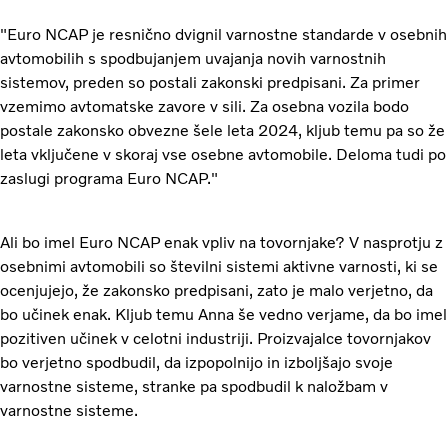
"Euro NCAP je resnično dvignil varnostne standarde v osebnih
avtomobilih s spodbujanjem uvajanja novih varnostnih
sistemov, preden so postali zakonski predpisani. Za primer
vzemimo avtomatske zavore v sili. Za osebna vozila bodo
postale zakonsko obvezne šele leta 2024, kljub temu pa so že
leta vključene v skoraj vse osebne avtomobile. Deloma tudi po
zaslugi programa Euro NCAP."
Ali bo imel Euro NCAP enak vpliv na tovornjake? V nasprotju z
osebnimi avtomobili so številni sistemi aktivne varnosti, ki se
ocenjujejo, že zakonsko predpisani, zato je malo verjetno, da
bo učinek enak. Kljub temu Anna še vedno verjame, da bo imel
pozitiven učinek v celotni industriji. Proizvajalce tovornjakov
bo verjetno spodbudil, da izpopolnijo in izboljšajo svoje
varnostne sisteme, stranke pa spodbudil k naložbam v
varnostne sisteme.