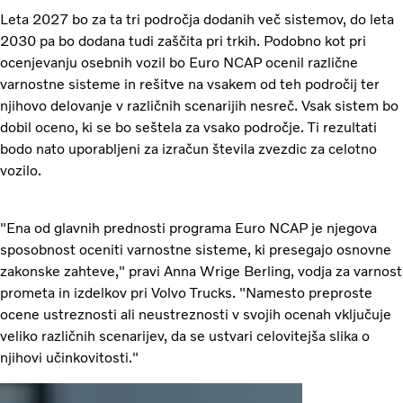
Leta 2027 bo za ta tri področja dodanih več sistemov, do leta
2030 pa bo dodana tudi zaščita pri trkih. Podobno kot pri
ocenjevanju osebnih vozil bo Euro NCAP ocenil različne
varnostne sisteme in rešitve na vsakem od teh področij ter
njihovo delovanje v različnih scenarijih nesreč. Vsak sistem bo
dobil oceno, ki se bo seštela za vsako področje. Ti rezultati
bodo nato uporabljeni za izračun števila zvezdic za celotno
vozilo.
"Ena od glavnih prednosti programa Euro NCAP je njegova
sposobnost oceniti varnostne sisteme, ki presegajo osnovne
zakonske zahteve," pravi Anna Wrige Berling, vodja za varnost
prometa in izdelkov pri Volvo Trucks. "Namesto preproste
ocene ustreznosti ali neustreznosti v svojih ocenah vključuje
veliko različnih scenarijev, da se ustvari celovitejša slika o
njihovi učinkovitosti."