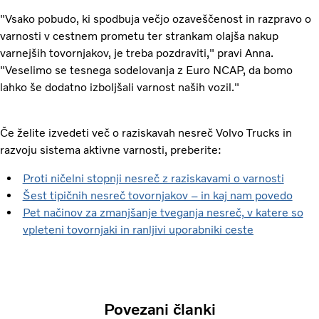
"Vsako pobudo, ki spodbuja večjo ozaveščenost in razpravo o
varnosti v cestnem prometu ter strankam olajša nakup
varnejših tovornjakov, je treba pozdraviti," pravi Anna.
"Veselimo se tesnega sodelovanja z Euro NCAP, da bomo
lahko še dodatno izboljšali varnost naših vozil."
Če želite izvedeti več o raziskavah nesreč Volvo Trucks in
razvoju sistema aktivne varnosti, preberite:
Proti ničelni stopnji nesreč z raziskavami o varnosti
Šest tipičnih nesreč tovornjakov – in kaj nam povedo
Pet načinov za zmanjšanje tveganja nesreč, v katere so
vpleteni tovornjaki in ranljivi uporabniki ceste
Povezani članki