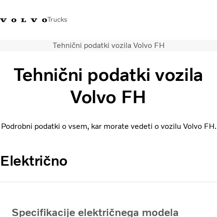
Trucks
Tehnični podatki vozila Volvo FH
+386 1 500 10 60
Volvo Trucks Slovenija kontakti
Volvo Trucks Store
Slovenija
Tehnični podatki vozila
Prevozne rešitve
Volvo FH
Tovorna vozila
Storitve
Iskalnik servisov
Podrobni podatki o vsem, kar morate vedeti o vozilu Volvo FH.
Novice
O nas
Obrnite se na nas
Električno
Specifikacije električnega modela