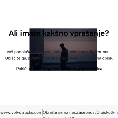
Ali imate kakšno vprašanje?
Vaš pooblaščeni trgovec Volvo Trucks ima odgovor nanj.
Obiščite ga, pokličite ga ali pa ga povabite k sebi na obisk.
Poiščite najbližjega pooblaščenega prodajalca
www.volvotrucks.com
Obrnite se na nas
Zasebnost
O piškotkih