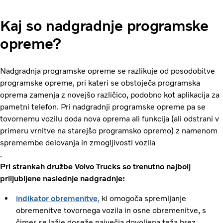
Kaj so nadgradnje programske
opreme?
Nadgradnja programske opreme se razlikuje od posodobitve
programske opreme, pri kateri se obstoječa programska
oprema zamenja z novejšo različico, podobno kot aplikacija za
pametni telefon. Pri nadgradnji programske opreme pa se
tovornemu vozilu doda nova oprema ali funkcija (ali odstrani v
primeru vrnitve na starejšo programsko opremo) z namenom
spremembe delovanja in zmogljivosti vozila
.
Pri strankah družbe Volvo Trucks so trenutno najbolj
priljubljene naslednje nadgradnje:
indikator obremenitve
,
ki omogoča spremljanje
obremenitve tovornega vozila in osne obremenitve, s
čimer se lažje doseže največja dovoljena teža brez