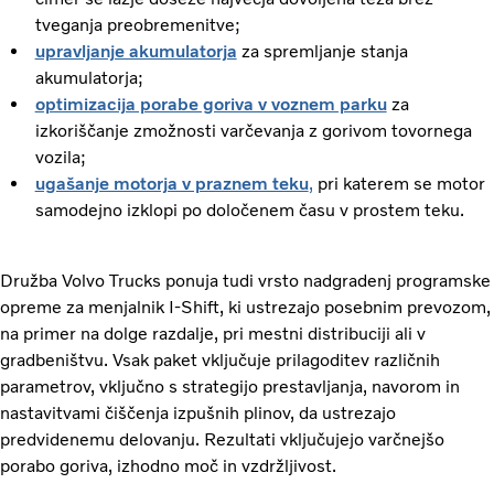
tveganja preobremenitve;
upravljanje akumulatorja
za spremljanje stanja
akumulatorja;
optimizacija porabe goriva v voznem parku
za
izkoriščanje zmožnosti varčevanja z gorivom tovornega
vozila;
ugašanje motorja v praznem teku
,
pri katerem se motor
samodejno izklopi po določenem času v prostem teku.
Družba Volvo Trucks ponuja tudi vrsto nadgradenj programske
opreme za menjalnik I-Shift, ki ustrezajo posebnim prevozom,
na primer na dolge razdalje, pri mestni distribuciji ali v
gradbeništvu. Vsak paket vključuje prilagoditev različnih
parametrov, vključno s strategijo prestavljanja, navorom in
nastavitvami čiščenja izpušnih plinov, da ustrezajo
predvidenemu delovanju. Rezultati vključujejo varčnejšo
porabo goriva, izhodno moč in vzdržljivost.