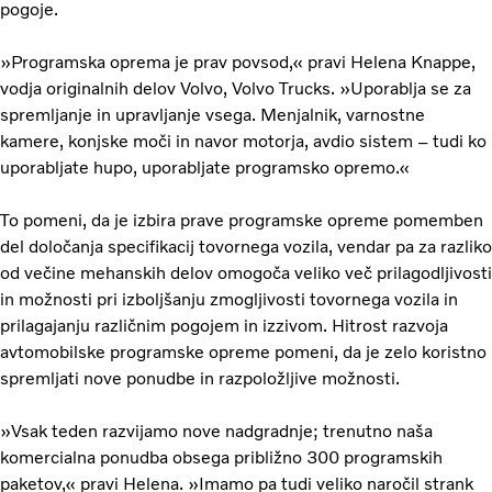
pogoje.
»Programska oprema je prav povsod,« pravi Helena Knappe,
vodja originalnih delov Volvo, Volvo Trucks. »Uporablja se za
spremljanje in upravljanje vsega. Menjalnik, varnostne
kamere, konjske moči in navor motorja, avdio sistem – tudi ko
uporabljate hupo, uporabljate programsko opremo.«
To pomeni, da je izbira prave programske opreme pomemben
del določanja specifikacij tovornega vozila, vendar pa za razliko
od večine mehanskih delov omogoča veliko več prilagodljivosti
in možnosti pri izboljšanju zmogljivosti tovornega vozila in
prilagajanju različnim pogojem in izzivom. Hitrost razvoja
avtomobilske programske opreme pomeni, da je zelo koristno
spremljati nove ponudbe in razpoložljive možnosti.
»Vsak teden razvijamo nove nadgradnje; trenutno naša
komercialna ponudba obsega približno 300 programskih
paketov,« pravi Helena. »Imamo pa tudi veliko naročil strank