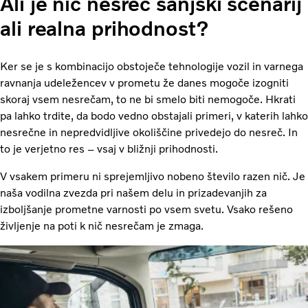
Ali je nič nesreč sanjski scenarij
ali realna prihodnost?
Ker se je s kombinacijo obstoječe tehnologije vozil in varnega
ravnanja udeležencev v prometu že danes mogoče izogniti
skoraj vsem nesrečam, to ne bi smelo biti nemogoče. Hkrati
pa lahko trdite, da bodo vedno obstajali primeri, v katerih lahko
nesrečne in nepredvidljive okoliščine privedejo do nesreč. In
to je verjetno res – vsaj v bližnji prihodnosti.
V vsakem primeru ni sprejemljivo nobeno število razen nič. Je
naša vodilna zvezda pri našem delu in prizadevanjih za
izboljšanje prometne varnosti po vsem svetu. Vsako rešeno
življenje na poti k nič nesrečam je zmaga.