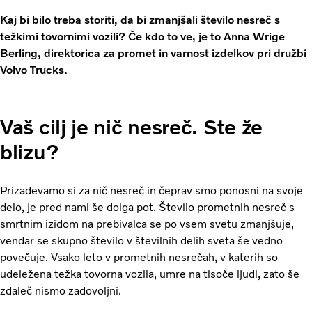
Kaj bi bilo treba storiti, da bi zmanjšali število nesreč s
težkimi tovornimi vozili? Če kdo to ve, je to Anna Wrige
Berling, direktorica za promet in varnost izdelkov pri družbi
Volvo Trucks.
Vaš cilj je nič nesreč. Ste že
blizu?
Prizadevamo si za nič nesreč in čeprav smo ponosni na svoje
delo, je pred nami še dolga pot. Število prometnih nesreč s
smrtnim izidom na prebivalca se po vsem svetu zmanjšuje,
vendar se skupno število v številnih delih sveta še vedno
povečuje. Vsako leto v prometnih nesrečah, v katerih so
udeležena težka tovorna vozila, umre na tisoče ljudi, zato še
zdaleč nismo zadovoljni.