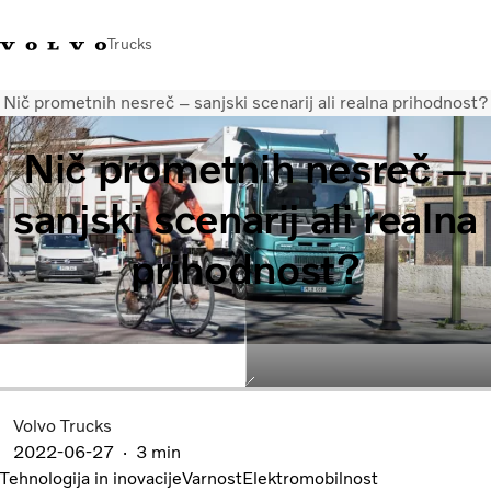
Trucks
Nič prometnih nesreč – sanjski scenarij ali realna prihodnost?
+386 1 500 10 60
Volvo Trucks Slovenija kontakti
Volvo Trucks Store
Slovenija
Nič prometnih nesreč –
Prevozne rešitve
sanjski scenarij ali realna
Tovorna vozila
Storitve
prihodnost?
Iskalnik servisov
Novice
O nas
Obrnite se na nas
Volvo Trucks
2022-06-27
3 min
Tehnologija in inovacije
Varnost
Elektromobilnost