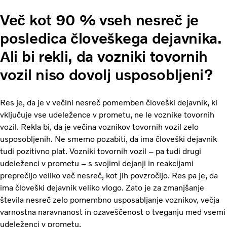
Več kot 90 % vseh nesreč je
posledica človeškega dejavnika.
Ali bi rekli, da vozniki tovornih
vozil niso dovolj usposobljeni?
Res je, da je v večini nesreč pomemben človeški dejavnik, ki
vključuje vse udeležence v prometu, ne le voznike tovornih
vozil. Rekla bi, da je večina voznikov tovornih vozil zelo
usposobljenih. Ne smemo pozabiti, da ima človeški dejavnik
tudi pozitivno plat. Vozniki tovornih vozil – pa tudi drugi
udeleženci v prometu – s svojimi dejanji in reakcijami
preprečijo veliko več nesreč, kot jih povzročijo. Res pa je, da
ima človeški dejavnik veliko vlogo. Zato je za zmanjšanje
števila nesreč zelo pomembno usposabljanje voznikov, večja
varnostna naravnanost in ozaveščenost o tveganju med vsemi
udeleženci v prometu.