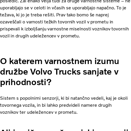
posledic. Žal enako velja tudi za druge varnostne sisteme – ne
uporabljajo se v celoti in včasih se uporabljajo napačno. To je
težava, ki jo je treba rešiti.
Prav tako bomo še naprej
ozaveščali o varnosti težkih tovornih vozil v prometu in
prispevali k izboljšanju varnostne miselnosti voznikov tovornih
vozil in drugih udeležencev v prometu.
O katerem varnostnem izumu
družbe Volvo Trucks sanjate v
prihodnosti?
Sistem s popolnimi senzorji, ki bi natančno vedeli, kaj je okoli
tovornega vozila, in bi lahko predvideli namere drugih
voznikov ter udeležencev v prometu.