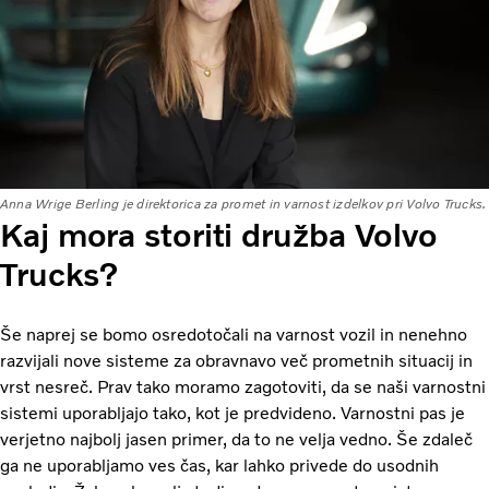
Anna Wrige Berling je direktorica za promet in varnost izdelkov pri Volvo Trucks.
Kaj mora storiti družba Volvo
Trucks?
Še naprej se bomo osredotočali na varnost vozil in nenehno
razvijali nove sisteme za obravnavo več prometnih situacij in
vrst nesreč. Prav tako moramo zagotoviti, da se naši varnostni
sistemi uporabljajo tako, kot je predvideno. Varnostni pas je
verjetno najbolj jasen primer, da to ne velja vedno. Še zdaleč
ga ne uporabljamo ves čas, kar lahko privede do usodnih