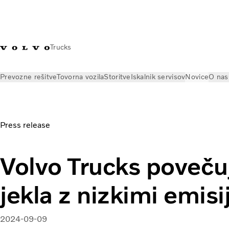
Trucks
Prevozne rešitve
Tovorna vozila
Storitve
Iskalnik servisov
Novice
O nas
Novice
Obvestila za medije
Volvo Trucks povečuje uporabo 
Press release
Volvo Trucks poveču
jekla z nizkimi emis
2024-09-09