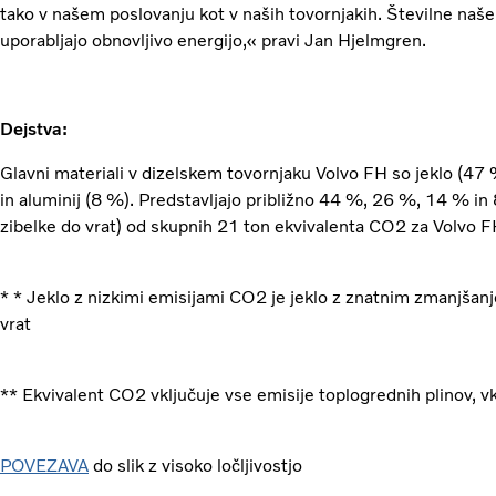
tako v našem poslovanju kot v naših tovornjakih. Številne naše
uporabljajo obnovljivo energijo,« pravi Jan Hjelmgren.
Dejstva:
Glavni materiali v dizelskem tovornjaku Volvo FH so jeklo (47 
in aluminij (8 %). Predstavljajo približno 44 %, 26 %, 14 % in
zibelke do vrat) od skupnih 21 ton ekvivalenta CO2 za Volvo FH
* * Jeklo z nizkimi emisijami CO2 je jeklo z znatnim zmanjšan
vrat
** Ekvivalent CO2 vključuje vse emisije toplogrednih plinov, 
POVEZAVA
do slik z visoko ločljivostjo