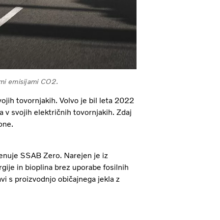
kimi emisijami CO2.
jih tovornjakih. Volvo je bil leta 2022
a v svojih električnih tovornjakih. Zdaj
one.
enuje SSAB Zero. Narejen je iz
gije in bioplina brez uporabe fosilnih
i s proizvodnjo običajnega jekla z