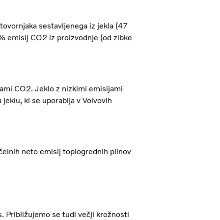
 tovornjaka sestavljenega iz jekla (47
 % emisij CO2 iz proizvodnje (od zibke
ijami CO2. Jeklo z nizkimi emisijami
eklu, ki se uporablja v Volvovih
elnih neto emisij toplogrednih plinov
 Približujemo se tudi večji krožnosti