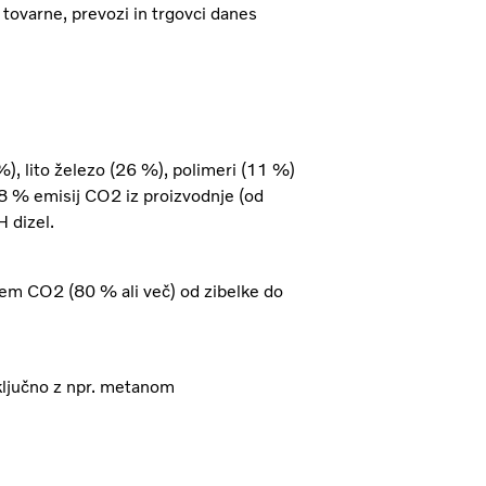
 tovarne, prevozi in trgovci danes
%), lito železo (26 %), polimeri (11 %)
 8 % emisij CO2 iz proizvodnje (od
 dizel.
jem CO2 (80 % ali več) od zibelke do
vključno z npr. metanom