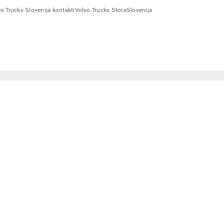
o Trucks Slovenija kontakti
Volvo Trucks Store
Slovenija