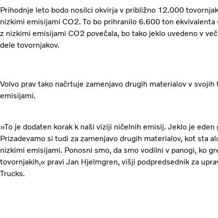
Prihodnje leto bodo nosilci okvirja v približno 12.000 tovornjak
nizkimi emisijami CO2. To bo prihranilo 6.600 ton ekvivalenta 
z nizkimi emisijami CO2 povečala, bo tako jeklo uvedeno v več
dele tovornjakov.
Volvo prav tako načrtuje zamenjavo drugih materialov v svojih t
emisijami.
»To je dodaten korak k naši viziji ničelnih emisij. Jeklo je eden
Prizadevamo si tudi za zamenjavo drugih materialov, kot sta alum
nizkimi emisijami. Ponosni smo, da smo vodilni v panogi, ko gr
tovornjakih,« pravi Jan Hjelmgren, višji podpredsednik za uprav
Trucks.