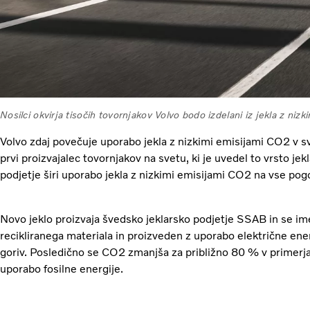
Nosilci okvirja tisočih tovornjakov Volvo bodo izdelani iz jekla z niz
Volvo zdaj povečuje uporabo jekla z nizkimi emisijami CO2 v svo
prvi proizvajalec tovornjakov na svetu, ki je uvedel to vrsto jekl
podjetje širi uporabo jekla z nizkimi emisijami CO2 na vse pog
Novo jeklo proizvaja švedsko jeklarsko podjetje SSAB in se im
recikliranega materiala in proizveden z uporabo električne ener
goriv. Posledično se CO2 zmanjša za približno 80 % v primerjav
uporabo fosilne energije.