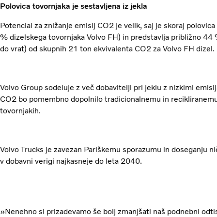
Polovica tovornjaka je sestavljena iz jekla
Potencial za znižanje emisij CO2 je velik, saj je skoraj polovica
% dizelskega tovornjaka Volvo FH) in predstavlja približno 44
do vrat) od skupnih 21 ton ekvivalenta CO2 za Volvo FH dizel.
Volvo Group sodeluje z več dobavitelji pri jeklu z nizkimi emis
CO2 bo pomembno dopolnilo tradicionalnemu in recikliranemu j
tovornjakih.
Volvo Trucks je zavezan Pariškemu sporazumu in doseganju nič
v dobavni verigi najkasneje do leta 2040.
»Nenehno si prizadevamo še bolj zmanjšati naš podnebni odtis.