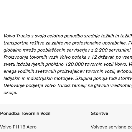
Volvo Trucks s svojo celotno ponudbo srednje težkih in težkih
transportne rešitve za zahtevne profesionalne uporabnike. P
globalno mrežo pooblaščenih serviserjev z 2.200 servisnimi
Proizvodnja tovornih vozil Volvo poteka v 12 državah po vse
svetu izdobavljenih približno 120.000 tovornih vozil Volvo. V
enega vodilnih svetovnih proizvajalcev tovornih vozil, avtob
ladijskih in industrijskih motorjev. Skupina ponuja tudi storitv
Delovanje podjetja Volvo Trucks temelji na glavnih vrednotah,
okolje.
Ponudba Tovornih Vozil
Storitve
Volvo FH16 Aero
Volvove servisne 