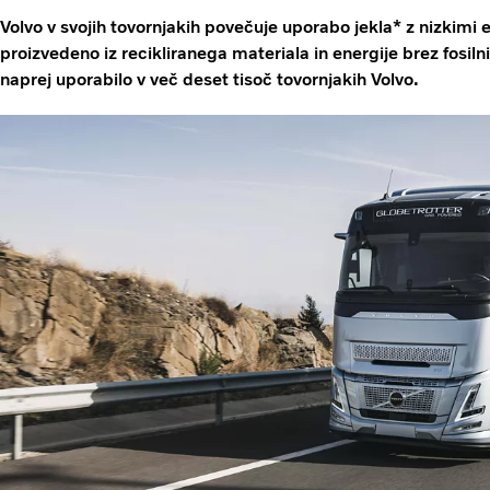
Volvo v svojih tovornjakih povečuje uporabo jekla* z nizkimi 
proizvedeno iz recikliranega materiala in energije brez fosiln
naprej uporabilo v več deset tisoč tovornjakih Volvo.