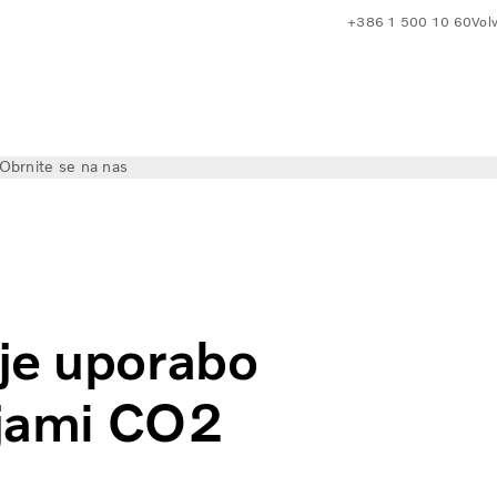
+386 1 500 10 60
Volv
Obrnite se na nas
jekla z nizkimi emisijami CO2
je uporabo
ijami CO2