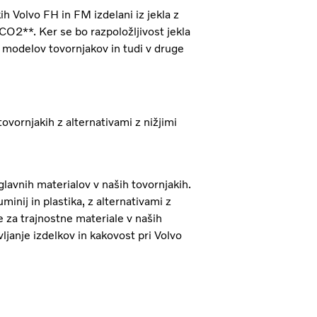
ih Volvo FH in FM izdelani iz jekla z
CO2**. Ker se bo razpoložljivost jekla
 modelov tovornjakov in tudi v druge
ovornjakih z alternativami z nižjimi
 glavnih materialov v naših tovornjakih.
inij in plastika, z alternativami z
e za trajnostne materiale v naših
ljanje izdelkov in kakovost pri Volvo