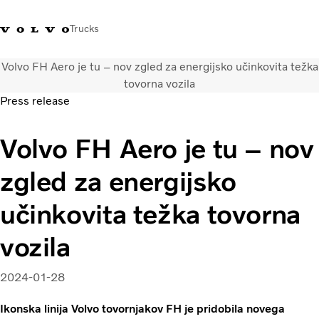
Trucks
Volvo FH Aero je tu – nov zgled za energijsko učinkovita težka
+386 1 500 10 60
Volvo Trucks Slovenija kontakti
Volvo Trucks Store
Slovenija
tovorna vozila
Press release
Prevozne rešitve
Volvo FH Aero je tu – nov
Tovorna vozila
Storitve
zgled za energijsko
Iskalnik servisov
Novice
učinkovita težka tovorna
O nas
Obrnite se na nas
vozila
2024-01-28
Ikonska linija Volvo tovornjakov FH je pridobila novega