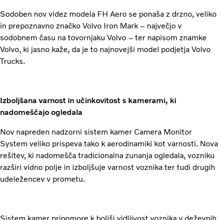
Sodoben nov videz modela FH Aero se ponaša z drzno, veliko
in prepoznavno značko Volvo Iron Mark – največjo v
sodobnem času na tovornjaku Volvo – ter napisom znamke
Volvo, ki jasno kaže, da je to najnovejši model podjetja Volvo
Trucks.
Izboljšana varnost in učinkovitost s kamerami, ki
nadomeščajo ogledala
Nov napreden nadzorni sistem kamer Camera Monitor
System veliko prispeva tako k aerodinamiki kot varnosti. Nova
rešitev, ki nadomešča tradicionalna zunanja ogledala, vozniku
razširi vidno polje in izboljšuje varnost voznika ter tudi drugih
udeležencev v prometu.
Sistem kamer pripomore k boljši vidljivost voznika v deževnih