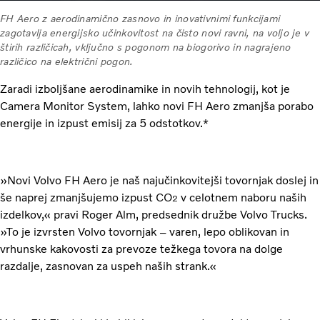
FH Aero z aerodinamično zasnovo in inovativnimi funkcijami
zagotavlja energijsko učinkovitost na čisto novi ravni, na voljo je v
štirih različicah, vključno s pogonom na biogorivo in nagrajeno
različico na električni pogon.
Zaradi izboljšane aerodinamike in novih tehnologij, kot je
Camera Monitor System, lahko novi FH Aero zmanjša porabo
energije in izpust emisij za 5 odstotkov.*
»Novi Volvo FH Aero je naš najučinkovitejši tovornjak doslej in
še naprej zmanjšujemo izpust CO
v celotnem naboru naših
2
izdelkov,« pravi Roger Alm, predsednik družbe Volvo Trucks.
»To je izvrsten Volvo tovornjak – varen, lepo oblikovan in
vrhunske kakovosti za prevoze težkega tovora na dolge
razdalje, zasnovan za uspeh naših strank.«