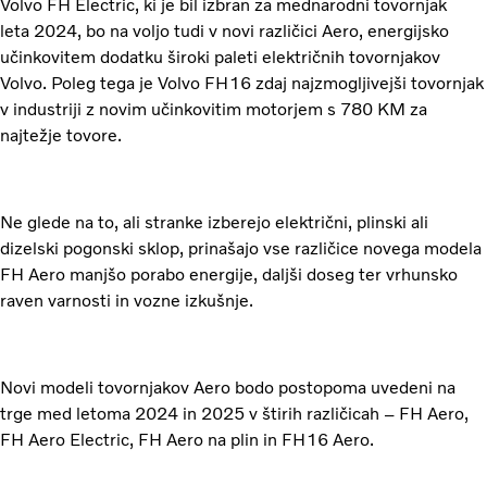
Volvo FH Electric, ki je bil izbran za mednarodni tovornjak
leta 2024, bo na voljo tudi v novi različici Aero, energijsko
učinkovitem dodatku široki paleti električnih tovornjakov
Volvo. Poleg tega je Volvo FH16 zdaj najzmogljivejši tovornjak
v industriji z novim učinkovitim motorjem s 780 KM za
najtežje tovore.
Ne glede na to, ali stranke izberejo električni, plinski ali
dizelski pogonski sklop, prinašajo vse različice novega modela
FH Aero manjšo porabo energije, daljši doseg ter vrhunsko
raven varnosti in vozne izkušnje.
Novi modeli tovornjakov Aero bodo postopoma uvedeni na
trge med letoma 2024 in 2025 v štirih različicah – FH Aero,
FH Aero Electric, FH Aero na plin in FH16 Aero.