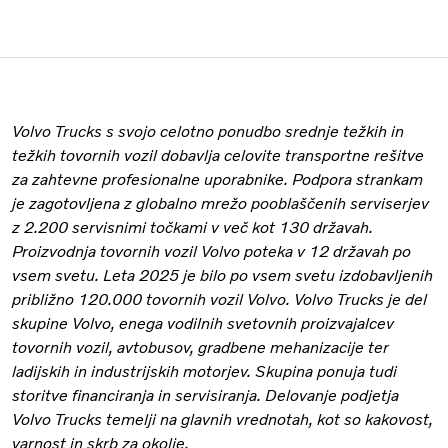
Volvo Trucks s svojo celotno ponudbo srednje težkih in
težkih tovornih vozil dobavlja celovite transportne rešitve
za zahtevne profesionalne uporabnike. Podpora strankam
je zagotovljena z globalno mrežo pooblaščenih serviserjev
z 2.200 servisnimi točkami v več kot 130 državah.
Proizvodnja tovornih vozil Volvo poteka v 12 državah po
vsem svetu. Leta 2025 je bilo po vsem svetu izdobavljenih
približno 120.000 tovornih vozil Volvo. Volvo Trucks je del
skupine Volvo, enega vodilnih svetovnih proizvajalcev
tovornih vozil, avtobusov, gradbene mehanizacije ter
ladijskih in industrijskih motorjev. Skupina ponuja tudi
storitve financiranja in servisiranja. Delovanje podjetja
Volvo Trucks temelji na glavnih vrednotah, kot so kakovost,
varnost in skrb za okolje.