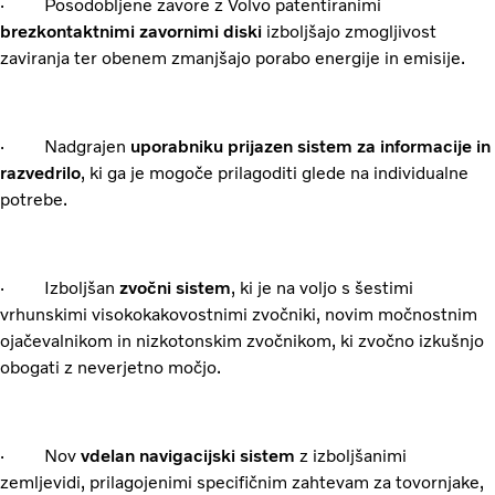
· Posodobljene zavore z Volvo patentiranimi
brezkontaktnimi zavornimi diski
izboljšajo zmogljivost
zaviranja ter obenem zmanjšajo porabo energije in emisije.
· Nadgrajen
uporabniku prijazen sistem za informacije in
razvedrilo
, ki ga je mogoče prilagoditi glede na individualne
potrebe.
· Izboljšan
zvočni sistem
, ki je na voljo s šestimi
vrhunskimi visokokakovostnimi zvočniki, novim močnostnim
ojačevalnikom in nizkotonskim zvočnikom, ki zvočno izkušnjo
obogati z neverjetno močjo.
· Nov
vdelan navigacijski sistem
z izboljšanimi
zemljevidi, prilagojenimi specifičnim zahtevam za tovornjake,