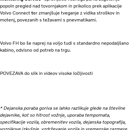
popoln pregled nad tovornjakom in prikolico prek aplikacije
Volvo Connect
t
er zmanjšuje tveganje z vidika stroškov in
motenj, povezanih s težavami s pnevmatikami.
Volvo FH bo še naprej na voljo tudi s standardno nepodaljšano
kabino, odvisno od potreb na trgu.
POVEZAVA do slik in videov visoke ločljivosti
* Dejanska poraba goriva se lahko razlikuje glede na številne
dejavnike, kot so hitrost vožnje, uporaba tempomata,
specifikacije vozila, obremenitev vozila, dejanska topografija,
voznikove izkušnje, vzdrževanje vozila in vremenske razmere.