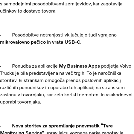
s samodejnimi posodobitvami zemljevidov, kar zagotavlja
učinkovito dostavo tovora.
· Posodobitve notranjosti vključujejo tudi vgrajeno
mikrovalovno pečico
in
vrata USB-C
.
· Ponudba za aplikacije
My Business Apps
podjetja Volvo
Trucks je bila predstavljena na več trgih. To je naročniška
storitev, ki strankam omogoča prenos poslovnih aplikacij
različnih ponudnikov in uporabo teh aplikacij na stranskem
zaslonu v tovornjaku, kar zelo koristi nemoteni in vsakodnevni
uporabi tovornjaka.
·
Nova storitev za spremljanje pnevmatik “Tyre
Monitoring Service”
upravljalcu voznega parka zagotavlja