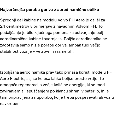
Najvarčnejša poraba goriva z aerodinamično obliko
Sprednji del kabine na modelu Volvo FH Aero je daljši za
24 centimetrov v primerjavi z navadnim Volvom FH. To
podaljšanje je bilo ključnega pomena za ustvarjanje bolj
aerodinamične kabine tovornjaka. Boljša aerodinamika ne
zagotavlja samo nižje porabe goriva, ampak tudi večjo
stabilnost vožnje v vetrovnih razmerah.
Izboljšana aerodinamika prav tako prinaša koristi modelu FH
Aero Electric, saj se kolesa lahko boljše prosto vrtijo. To
omogoča regeneracijo večje količine energije, ki se med
zaviranjem ali spuščanjem po klancu shrani v baterijo, in je
tam pripravljena za uporabo, ko je treba pospeševati ali voziti
navkreber.