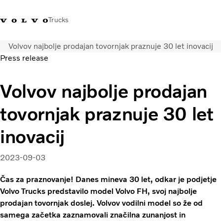
Trucks
Volvov najbolje prodajan tovornjak praznuje 30 let inovacij
+386 1 500 10 60
Volvo Trucks Slovenija kontakti
Volvo Trucks Store
Slovenija
Press release
Prevozne rešitve
Volvov najbolje prodajan
Tovorna vozila
tovornjak praznuje 30 let
Storitve
Iskalnik servisov
inovacij
Novice
O nas
2023-09-03
Obrnite se na nas
Čas za praznovanje! Danes mineva 30 let, odkar je podjetje
Volvo Trucks predstavilo model Volvo FH, svoj najbolje
prodajan tovornjak doslej. Volvov vodilni model so že od
samega začetka zaznamovali značilna zunanjost in