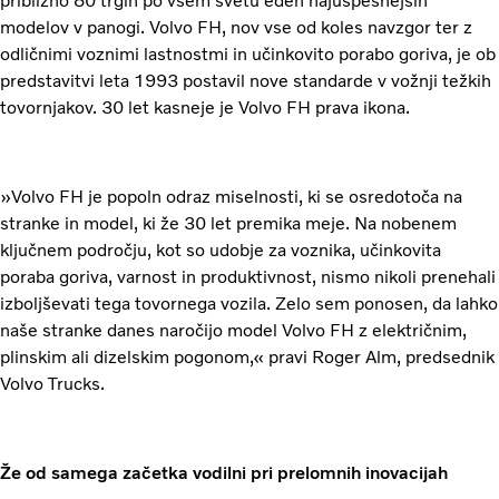
približno 80 trgih po vsem svetu eden najuspešnejših
modelov v panogi. Volvo FH, nov vse od koles navzgor ter z
odličnimi voznimi lastnostmi in učinkovito porabo goriva, je ob
predstavitvi leta 1993 postavil nove standarde v vožnji težkih
tovornjakov. 30 let kasneje je Volvo FH prava ikona.
»Volvo FH je popoln odraz miselnosti, ki se osredotoča na
stranke in model, ki že 30 let premika meje. Na nobenem
ključnem področju, kot so udobje za voznika, učinkovita
poraba goriva, varnost in produktivnost, nismo nikoli prenehali
izboljševati tega tovornega vozila. Zelo sem ponosen, da lahko
naše stranke danes naročijo model Volvo FH z električnim,
plinskim ali dizelskim pogonom,« pravi Roger Alm, predsednik
Volvo Trucks.
Že od samega začetka vodilni pri prelomnih inovacijah