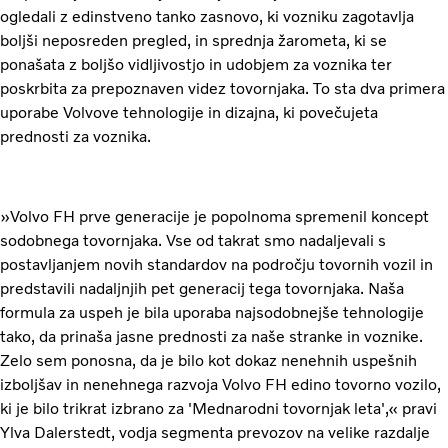
ogledali z edinstveno tanko zasnovo, ki vozniku zagotavlja
boljši neposreden pregled, in sprednja žarometa, ki se
ponašata z boljšo vidljivostjo in udobjem za voznika ter
poskrbita za prepoznaven videz tovornjaka. To sta dva primera
uporabe Volvove tehnologije in dizajna, ki povečujeta
prednosti za voznika.
»Volvo FH prve generacije je popolnoma spremenil koncept
sodobnega tovornjaka. Vse od takrat smo nadaljevali s
postavljanjem novih standardov na področju tovornih vozil in
predstavili nadaljnjih pet generacij tega tovornjaka. Naša
formula za uspeh je bila uporaba najsodobnejše tehnologije
tako, da prinaša jasne prednosti za naše stranke in voznike.
Zelo sem ponosna, da je bilo kot dokaz nenehnih uspešnih
izboljšav in nenehnega razvoja Volvo FH edino tovorno vozilo,
ki je bilo trikrat izbrano za 'Mednarodni tovornjak leta',« pravi
Ylva Dalerstedt, vodja segmenta prevozov na velike razdalje