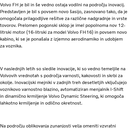
Volvo FH je bil in še vedno ostaja vodilni na področju inovacij.
Predstavljen je bil s povsem novo šasijo, zasnovano tako, da je
omogočala prilagodljive rešitve za različne nadgradnje in vrste
tovorov. Prelomen pogonski sklop je imel popolnoma nov 12-
litrski motor (16-litrski za model Volvo FH16) in povsem novo
kabino, ki se je ponašala z izjemno aerodinamiko in udobjem
za voznika.
V naslednjih letih so sledile inovacije, ki so vedno temeljile na
Volvovih vrednotah s področja varnosti, kakovosti in skrbi za
okolje. Inovacijski mejniki v zadnjih treh desetletjih vključujejo
voznikovo varnostno blazino, avtomatiziran menjalnik I-Shift
in dinamično krmiljenje Volvo Dynamic Steering, ki omogoča
lahkotno krmiljenje in odlično okretnost.
Na področju oblikovanja zunanjosti velja omeniti vzvratni