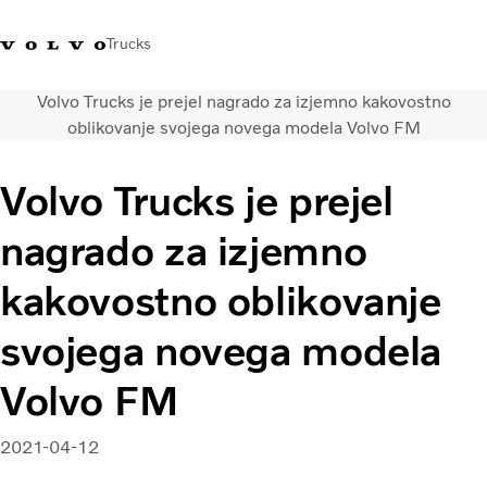
Trucks
Volvo Trucks je prejel nagrado za izjemno kakovostno
+386 1 500 10 60
Volvo Trucks Slovenija kontakti
Volvo Trucks Store
Slovenija
oblikovanje svojega novega modela Volvo FM
Prevozne rešitve
Volvo Trucks je prejel
Tovorna vozila
nagrado za izjemno
Storitve
Iskalnik servisov
kakovostno oblikovanje
Novice
O nas
svojega novega modela
Obrnite se na nas
Volvo FM
2021-04-12