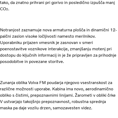
tako, da znatno prihrani pri gorivo in posledično izpušča manj
CO
.
2
Notranjost zaznamuje nova armaturna plošča in dinamični 12-
palčni zaslon visoke ločljivosti namesto merilnikov.
Uporabniku prijazen vmesnik je zasnovan v smeri
poenostavitve voznikove interakcije, zmanjšanju motenj pri
dostopu do ključnih informacij in je že pripravljen za prihodnje
posodobitve in povezane storitve.
Zunanja oblika Volva FM poudarja njegovo vsestranskost za
različne možnosti uporabe. Kabina ima novo, aerodinamično
obliko s čistimi, prepoznavnimi linijami. Žarometi v obliki črke
V ustvarjajo takojšnjo prepoznavnost, robustna sprednja
maska pa daje vozilu drzen, samozavesten videz.