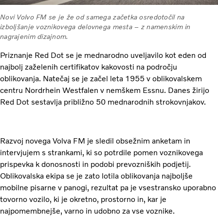
Novi Volvo FM se je že od samega začetka osredotočil na
izboljšanje voznikovega delovnega mesta – z namenskim in
nagrajenim dizajnom.
Priznanje Red Dot se je mednarodno uveljavilo kot eden od
najbolj zaželenih certifikatov kakovosti na področju
oblikovanja. Natečaj se je začel leta 1955 v oblikovalskem
centru Nordrhein Westfalen v nemškem Essnu. Danes žirijo
Red Dot sestavlja približno 50 mednarodnih strokovnjakov.
Razvoj novega Volva FM je sledil obsežnim anketam in
intervjujem s strankami, ki so potrdile pomen voznikovega
prispevka k donosnosti in podobi prevozniških podjetij.
Oblikovalska ekipa se je zato lotila oblikovanja najboljše
mobilne pisarne v panogi, rezultat pa je vsestransko uporabno
tovorno vozilo, ki je okretno, prostorno in, kar je
najpomembnejše, varno in udobno za vse voznike.