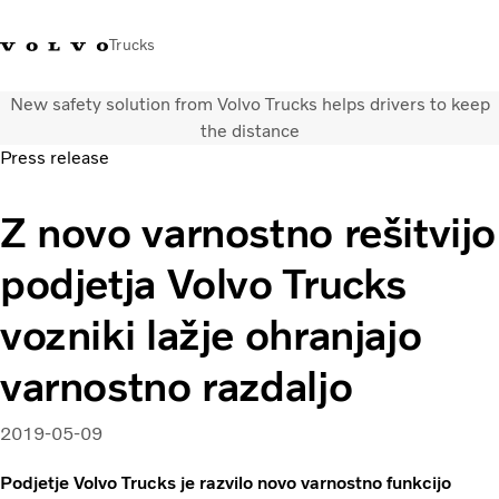
Trucks
New safety solution from Volvo Trucks helps drivers to keep
+386 1 500 10 60
Volvo Trucks Slovenija kontakti
Volvo Trucks Store
Slovenija
the distance
Press release
Prevozne rešitve
Z novo varnostno rešitvijo
Tovorna vozila
Storitve
podjetja Volvo Trucks
Iskalnik servisov
Novice
vozniki lažje ohranjajo
O nas
Obrnite se na nas
varnostno razdaljo
2019-05-09
Podjetje Volvo Trucks je razvilo novo varnostno funkcijo