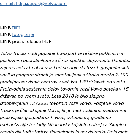
e-mail: lidija.supek@volvo.com
LINK
film
LINK
fotografije
LINK press release PDF
Volvo Trucks nudi popolne transportne rešitve poklicnim in
poslovnim uporabnikom za širok spekter dejavnosti. Ponudba
zajema celovit nabor vozil od srednje do težkih gospodarskih
vozil in podpora strank je zagotovljena s široko mrežo 2.100
prodajno-servisnih centrov v več kot 130 državah po svetu.
Proizvodnja sestavnih delov tovornih vozil Volvo poteka v 15
državah po vsem svetu. Leta 2018 je bilo skupno
izdobavljenih 127.000 tovornih vozil Volvo. Podjetje Volvo
Trucks je član skupine Volvo, ki je med vodilnimi svetovnimi
proizvajalci gospodarskih vozil, avtobusov, gradbene
mehanizacije ter ladijskih in industrijskih motorjev. Skupina
zagotavlja tudi storitve financiranja in servisiranja. Delovanje