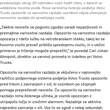
predstavljajo okrog 20 odstotkov vseh hudih trkov, v katerih so
udeležena tovorna vozila. Nova varnostna funkcija podjetja Volvo
Trucks opozorilo na varnostno razdaljo voznikom olajša ohranjanje
varnostne razdalje do sprednjega vozila.
„Takšne nesreče se pogosto zgodijo zaradi nepazljivosti in
premajhne varnostne razdalje. Opozorilo na varnostno razdaljo
opozarja z rdečo lučko na vetrobranskem steklu, takoj ko se
tovorno vozilo preveč približa sprednjemu vozilu, in v večini
primerov je trčenje mogoče preprečiti,” je povedal Carl Johan
Almqvist, direktor za varnost prometa in izdelkov pri Volvo
Trucks.
Opozorilo na varnostno razdaljo je vključeno v najnovejšo
različico podpornega sistema podjetja Volvo Trucks
opozorilo
pred trkom z zaviranjem v sili
, ki voznikom po stopnjah
pomaga preprečevati nesreče. Če opozorilo na varnostno
razdaljo nima želenega učinka, je voznik opozorjen z
utripajočo lučjo in zvočnim alarmom. Nazadnje se aktivira
napredno zaviranje v sili. Vse to se zgodi v nekaj sekundah.