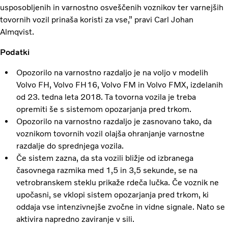
usposobljenih in varnostno osveščenih voznikov ter varnejših
tovornih vozil prinaša koristi za vse,” pravi Carl Johan
Almqvist.
Podatki
Opozorilo na varnostno razdaljo je na voljo v modelih
Volvo FH, Volvo FH16, Volvo FM in Volvo FMX, izdelanih
od 23. tedna leta 2018. Ta tovorna vozila je treba
opremiti še s sistemom opozarjanja pred trkom.
Opozorilo na varnostno razdaljo je zasnovano tako, da
voznikom tovornih vozil olajša ohranjanje varnostne
razdalje do sprednjega vozila.
Če sistem zazna, da sta vozili bližje od izbranega
časovnega razmika med 1,5 in 3,5 sekunde, se na
vetrobranskem steklu prikaže rdeča lučka. Če voznik ne
upočasni, se vklopi sistem opozarjanja pred trkom, ki
oddaja vse intenzivnejše zvočne in vidne signale. Nato se
aktivira napredno zaviranje v sili.