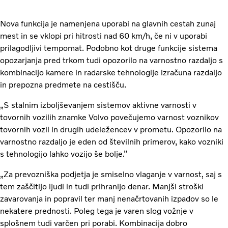
Nova funkcija je namenjena uporabi na glavnih cestah zunaj
mest in se vklopi pri hitrosti nad 60 km/h, če ni v uporabi
prilagodljivi tempomat. Podobno kot druge funkcije sistema
opozarjanja pred trkom tudi opozorilo na varnostno razdaljo s
kombinacijo kamere in radarske tehnologije izračuna razdaljo
in prepozna predmete na cestišču.
„S stalnim izboljševanjem sistemov aktivne varnosti v
tovornih vozilih znamke Volvo povečujemo varnost voznikov
tovornih vozil in drugih udeležencev v prometu. Opozorilo na
varnostno razdaljo je eden od številnih primerov, kako vozniki
s tehnologijo lahko vozijo še bolje.”
„Za prevozniška podjetja je smiselno vlaganje v varnost, saj s
tem zaščitijo ljudi in tudi prihranijo denar. Manjši stroški
zavarovanja in popravil ter manj nenačrtovanih izpadov so le
nekatere prednosti. Poleg tega je varen slog vožnje v
splošnem tudi varčen pri porabi. Kombinacija dobro