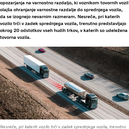
opozarjanja na varnostno razdaljo, ki voznikom tovornih vozil
olajša ohranjanje varnostne razdalje do sprednjega vozila,
da se izognejo nevarnim razmeram. Nesreče, pri katerih
vozilo trči v zadek sprednjega vozila, trenutno predstavljajo
okrog 20 odstotkov vseh hudih trkov, v katerih so udeležena
tovorna vozila.
Nesreče, pri katerih vozilo trči v zadek sprednjega vozila, trenutno